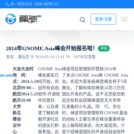
4006-8899-23
统一服务热线
登录/注册
2014年GNOME.Asia峰会开始报名啦！
转贴
发布：潘仙芝 于 2014-05-14 13:41:59
30708次查看
大会
大会时
GNOME.Asia
禅道项目管理软件赞助
2014年
me.asia
地
间：
峰会报名已
了本次GNOME.Asia峰
GNOME.Asia
点：
2014.5.24
经开始，欢
会。欢迎大家亲临禅道
峰会将于5月
北京
09:00—
迎所有自由
展台，了解和体验禅道
24至25日在
航空
2014.5.25
软件/开源软
团队开发的产品，说不
北京航空航
航天
18:00
件的爱好
定还有机会获赠禅道团
天大学举
大学
者，以及希
队准备的小礼品。同
行。多位
新主
望了解和贡
时，禅道项目管理软件
GNOME基金
楼会
献开源社区
的创始人王春生将在峰
会董事将亲
议中
的朋友们积
会上做简短演讲，向大
临现场，介
心
极参加。此
家介绍禅道团队的开源
绍自由软件