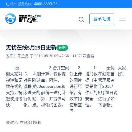
4006-8899-23
统一服务热线
登录/注册
无忧在线5月29日更新
转贴
发布：朱金勇 于 2013-05-30 09:47:36
11971次查看
感
3.合并空间
2.
1.
无忧
大家
谢大家对
5.
4.删
计算，将数据
对上传
增加数
在线项目
好：
禅道和无
对禅
除过
库、附件、
的图片
据（主
管理服务
忧在线的
道程
期60
subversion和
进行压
要是附
于2013年
支持，祝
序进
天的
git统一进行计
缩，有
件）的
5月29日晚
您使用愉
行优
站
算，并提供可
效节约
安全
进行了如
快！
化。
点。
视化的图表。
使用空
性。
下更新：
间。
关键字
：在线项目管理