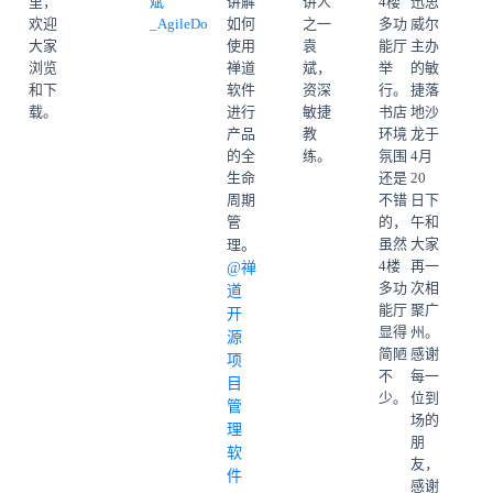
里，
斌
讲解
讲人
4楼
迅思
欢迎
_AgileDo
如何
之一
多功
威尔
大家
使用
袁
能厅
主办
浏览
禅道
斌，
举
的敏
和下
软件
资深
行。
捷落
载。
进行
敏捷
书店
地沙
产品
教
环境
龙于
的全
练。
氛围
4月
生命
还是
20
周期
不错
日下
管
的，
午和
虽然
大家
理
。
4楼
再一
@禅
多功
次相
道
能厅
聚广
开
显得
州。
源
简陋
感谢
项
不
每一
目
少。
位到
管
场的
理
朋
软
友，
件
感谢