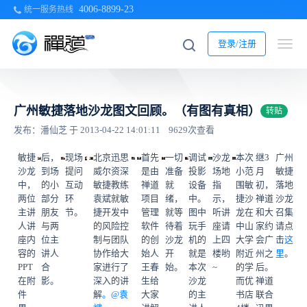
4006-8899-23
统一服务热线
登录/注册
广州敏捷落地沙龙图文回顾。（有图有真相）
转贴
发布：潘仙芝 于 2013-04-22 14:01:11
9629次查看
敏捷
后，
现场
北京迅思
首先
一切
调试
沙龙
本次
继3
广州
沙龙
到场
提问
威尔资深
是由
准备
投影
场地
小范
月
敏捷
中，
的小
互动
敏捷教练
禅道
就
设备
指
围敏
初，
落地
两位
部分
环
袁斌就敏
项目
绪，
中。
示，
捷沙
禅道
沙龙
主讲
朋友
节。
捷开发中
管理
就等
图中
听讲
龙在
和大
召集
人讲
与两
的风险控
软件
待着
玩手
座请
中山
家约
请点
座内
位主
制与团队
的创
沙龙
机的
上四
大学
会广
击
这
容的
讲人
协作给大
始人
开
就是
楼哟
附近
州之
里
。
PPT
合
家进行了
王春
始。
本次
~
的学
后。
在附
影。
深入的讲
生给
沙龙
而优
禅道
件
解
。@
袁
大家
的主
书店
联合