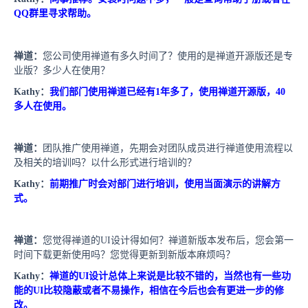
QQ
群里寻求帮助。
禅道：
您公司使用禅道有多久时间了？使用的是禅道开源版还是专
业版？多少人在使用？
Kathy
：
我们部门使用禅道已经有
1
年多了，使用禅道开源版，
40
多人在使用。
禅道：
团队推广使用禅道，先期会对团队成员进行禅道使用流程以
及相关的培训吗？以什么形式进行培训的？
Kathy
：
前期推广时会对部门进行培训，使用当面演示的讲解方
式。
禅道：
您觉得禅道的
UI
设计得如何？禅道新版本发布后，您会第一
时间下载更新使用吗？您觉得更新到新版本麻烦吗？
Kathy
：
禅道的
UI
设计总体上来说是比较不错的，当然也有一些功
能的
UI
比较隐蔽或者不易操作，相信在今后也会有更进一步的修
改。