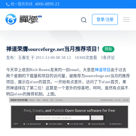
4006-8899-23
统一服务热线
登录/注册
禅道荣膺sourceforge.net当月推荐项目！
转贴
发布：王春生 于 2011-12-06 08:58:12
16369次查看
5条评论
今天早上收到Rich Bowen发来的一封email，大意是
禅道项目
由于过去
两个星期的下载量和项目的访问量，被推荐为sourceforge.net当月的推荐
项目，展示在sf.net的首页。一开始有点意外，访问了下sf.net首页，果
然禅道排在了第二位！这算是一个意外的惊喜吧，呵呵，虽然有点搞不
明白sf.net的推荐机制。上图。