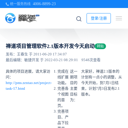
4006-8899-23
统一服务热线
登录/注册
禅道项目管理软件2.1版本开发今天启动
转贴
发布：王春生 于 2011-06-20 17:34:07
最后编辑：敏捷开发 于 2022-03-21 08:29:01
9548次查看
具体的项目进展，请大家访
完成在
这一
大家好，禅道2.1版本的
问：
线扩展
期项
计划有一点小的调整，从
http://pms.zentao.net/project-
功能。
目的
今天开始，到7月1日结
task-17.html
完善各
主要
束，计划7月3日发布2.1
个视图
目标
版本。
的首
为：
页。
完善项
目、产
品下拉