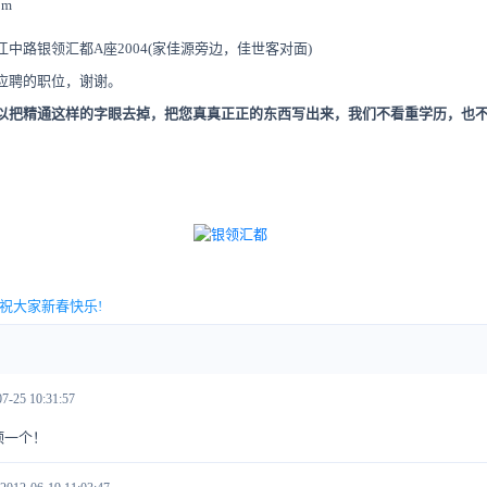
om
中路银领汇都A座2004(家佳源旁边，佳世客对面)
应聘的职位，谢谢。
以把精通这样的字眼去掉，把您真真正正的东西写出来，我们不看重学历，也
祝大家新春快乐!
7-25 10:31:57
，顶一个！