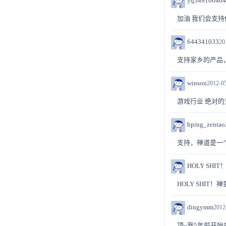
yq349100464
加油 我们会支持
644341033
20
支持家乡的产品
winson
2012-05
游戏行业 绝对
hping_zentao
支持，禅道是一
HOLY SHIT
HOLY SHIT
dingymm
2012
顶~我5年前开始