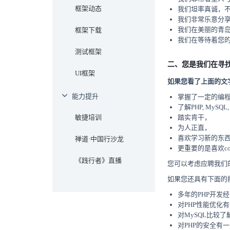
框架动态
我们坦率真诚，
我们非常乐意分
我们在美丽的青岛
框架下载
我们在等待着您
测试框架
二、您是我们在寻
UI框架
如果您看了上面的文
能力提升
掌握了一定的编
了解PHP, MySQL, H
敏捷培训
踏实肯干，
为人正直，
喜欢学习新的东
禅道·中国行沙龙
更重要的是喜欢co
《践行者》直播
您可以考虑应聘我们
如果您还具有下面的
多年的PHP开发经
对PHP性能优化有
对MySQL比较了解
对PHP的安全有