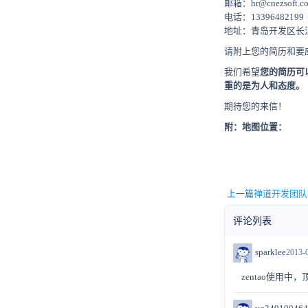
邮箱：hr@cnezsoft.c
电话：13396482199
地址：青岛开发区长江
请附上您的简历和要
我们希望
您的简历可
重的是为人和态度。
期待您的来信！
附：地图位置：
上一篇
禅道开发团队
评论列表
sparklee
2013-0
zentao使用中