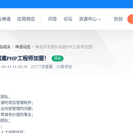
云禅道
应用商店
问答
论坛
资源中心
信创
品相关
>
禅道动态
>
禅道开发团队诚邀PHP工程师加盟！
邀PHP工程师加盟！
转贴
1-14 11:26:18
22777次查看
23条评论
发团队；
开源的项目管理软件；
企业内部管理的问题；
非常具有价值的事业；
的团队；
善；
与人之间的信任；