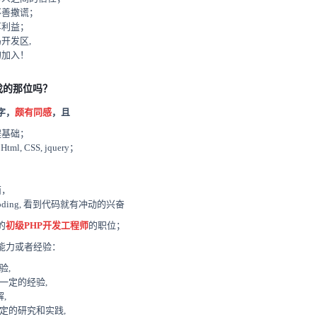
不善撒谎；
享利益；
开发区,
的加入！
找的那位吗？
字，
颇有同感
，且
程基础；
tml, CSS, jquery；
西，
ding, 看到代码就有冲动的兴奋
的
初级PHP开发工程师
的职位；
能力或者经验：
验,
一定的经验,
,
一定的研究和实践,