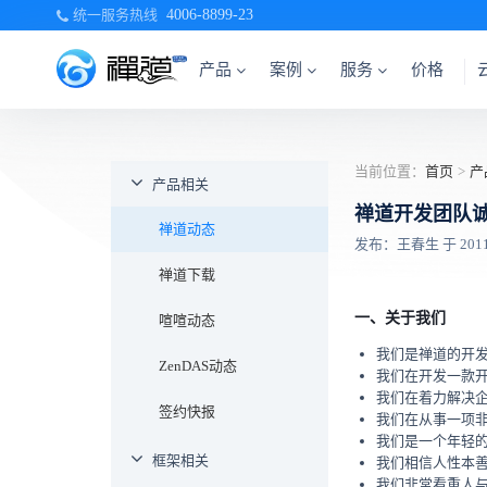
统一服务热线
4006-8899-23
产品
案例
服务
价格
当前位置：
首页
>
产
产品相关
禅道开发团队诚
禅道动态
发布：王春生 于 2011-0
禅道下载
一、关于我们
喧喧动态
我们是禅道的开
ZenDAS动态
我们在开发一款
我们在着力解决
签约快报
我们在从事一项
我们是一个年轻
框架相关
我们相信人性本
我们非常看重人