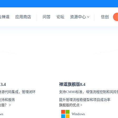
云禅道
应用商店
问答
论坛
资源中心
信创
13.4
禅道旗舰版
8.4
持源代码集成，管理闭环
支持CMMI标准，增强流程控制和风险
支持和服务
提升管理流程稳健型和项目成功率
版？ >
旗舰版的优点 >
ws
Windows