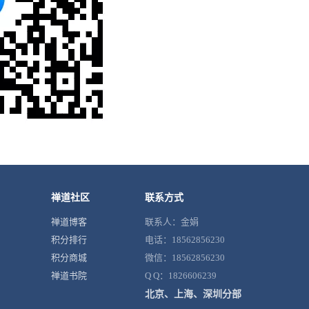
禅道社区
联系方式
禅道博客
联系人：金娟
积分排行
电话：18562856230
积分商城
微信：18562856230
禅道书院
Q Q：1826606239
北京、上海、深圳分部