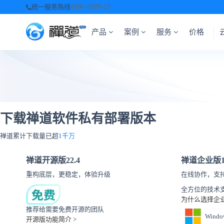
统一服务热线
4006-8899-23
产品
案例
服务
价格
下载禅道软件私有部署版本
禅道累计下载量已超
1千万
禅道开源版
22.4
禅道企业版
重构底层，更稳定，体验升级
在线协作，支
全方位的技术
为什么选择企业
推荐给需要免费开源的团队
Windo
开源版功能简介 >