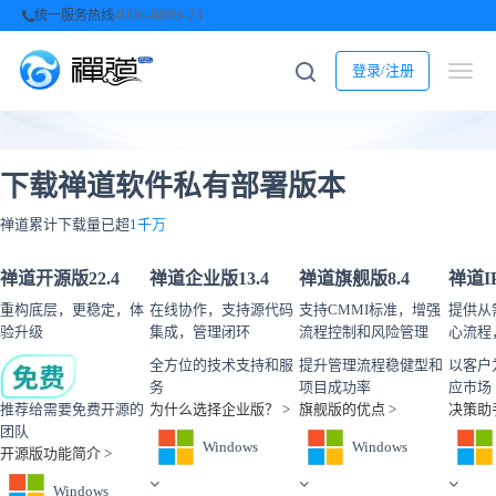
4006-8899-23
统一服务热线
登录/注册
下载禅道软件私有部署版本
禅道累计下载量已超
1千万
禅道开源版
22.4
禅道企业版
13.4
禅道旗舰版
8.4
禅道I
重构底层，更稳定，体
在线协作，支持源代码
支持CMMI标准，增强
提供从
验升级
集成，管理闭环
流程控制和风险管理
心流程
全方位的技术支持和服
提升管理流程稳健型和
以客户
务
项目成功率
应市场
推荐给需要免费开源的
为什么选择企业版？ >
旗舰版的优点 >
决策助手
团队
Windows
Windows
开源版功能简介 >
Windows