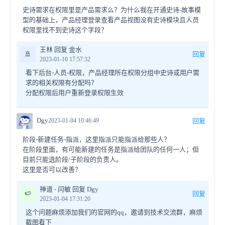
史诗需求在权限里是产品需求么？为什么我在开通史诗-故事模
型的基础上，产品经理登录查看产品视图没有史诗模块且人员
权限里找不到史诗这个字段？
王林 回复 金水
🚢
回复
2023-01-10 17:57:32
看下后台-人员-权限，产品经理所在权限分组中史诗或用户需
求的相关权限有分配吗？
分配权限后用户重新登录权限生效
Dgy
2023-01-04 10:46:49
回复
阶段-新建任务-指派，这里指派只能指派给那些人？
在阶段里面，有可能新建的任务是指派给团队的任何一人；但
目前只能选阶段/子阶段的负责人。
这里是否可以改善？
禅道 - 闫敏 回复 Dgy
🍉
回复
2023-01-04 17:31:20
这个问题麻烦添加我们的官网的qq，邀请到技术交流群，麻烦
截图看下