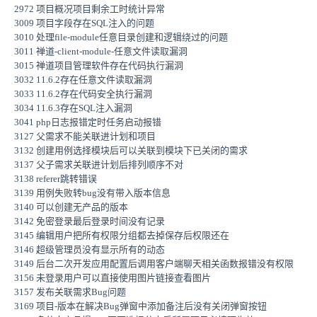
2972 项目概况项目剩余工时统计异常
3009 项目字段存在SQL注入的问题
3010 处理file-module任意目录创建和逻辑绕过的问题
3011 禅道-client-module-任意文件读取漏洞
3015 禅道项目管理软件存在代码执行漏洞
3032 11.6.2存在任意文件读取漏洞
3033 11.6.2存在代码安全执行漏洞
3034 11.6.3存在SQL注入漏洞
3041 php日志报错定时任务启动报错
3127 父需求不能关联进计划和项目
3132 创建用例选择模块后可以关联到模块下已关闭的需求
3137 父子需求关联进计划后排列顺序不对
3138 referer跳转错误
3139 用例失败转bug没有带入版本信息
3140 可以创建无产品的版本
3142 免密登录最后登录时间没有记录
3145 编辑用户把所有权限分组都去掉保存后权限还在
3146 超级管理员没有显示所有的动态
3149 后台二次开发应用配置后调用客户端聊天相关函数报错没有权限
3156 未登录用户可以直接使用图片链接查看图片
3157 发布关联需求Bug问题
3169 项目-版本在解决Bug弹窗中添加备注后没有关闭弹窗按钮