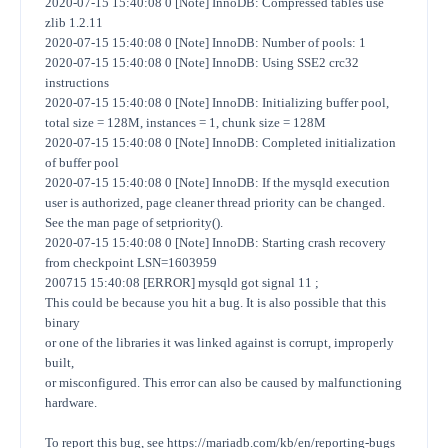
2020-07-15 15:40:08 0 [Note] InnoDB: Compressed tables use
zlib 1.2.11
2020-07-15 15:40:08 0 [Note] InnoDB: Number of pools: 1
2020-07-15 15:40:08 0 [Note] InnoDB: Using SSE2 crc32
instructions
2020-07-15 15:40:08 0 [Note] InnoDB: Initializing buffer pool,
total size = 128M, instances = 1, chunk size = 128M
2020-07-15 15:40:08 0 [Note] InnoDB: Completed initialization
of buffer pool
2020-07-15 15:40:08 0 [Note] InnoDB: If the mysqld execution
user is authorized, page cleaner thread priority can be changed.
See the man page of setpriority().
2020-07-15 15:40:08 0 [Note] InnoDB: Starting crash recovery
from checkpoint LSN=1603959
200715 15:40:08 [ERROR] mysqld got signal 11 ;
This could be because you hit a bug. It is also possible that this
binary
or one of the libraries it was linked against is corrupt, improperly
built,
or misconfigured. This error can also be caused by malfunctioning
hardware.
To report this bug, see https://mariadb.com/kb/en/reporting-bugs