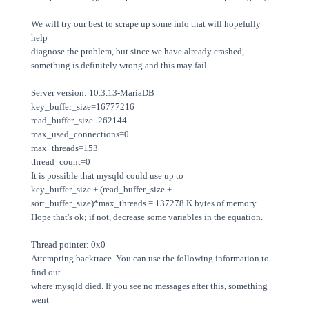
We will try our best to scrape up some info that will hopefully
help
diagnose the problem, but since we have already crashed,
something is definitely wrong and this may fail.
Server version: 10.3.13-MariaDB
key_buffer_size=16777216
read_buffer_size=262144
max_used_connections=0
max_threads=153
thread_count=0
It is possible that mysqld could use up to
key_buffer_size + (read_buffer_size +
sort_buffer_size)*max_threads = 137278 K bytes of memory
Hope that's ok; if not, decrease some variables in the equation.
Thread pointer: 0x0
Attempting backtrace. You can use the following information to
find out
where mysqld died. If you see no messages after this, something
went