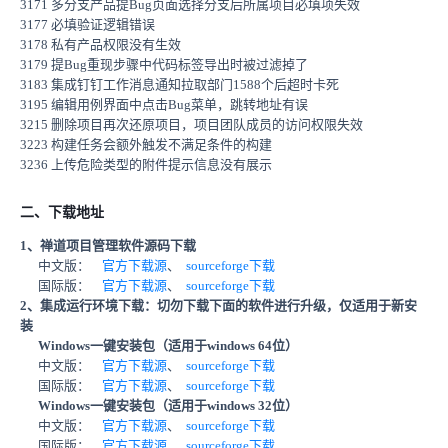
3171 多分支产品提Bug页面选择分支后所属项目必填项失效
3177 必填验证逻辑错误
3178 私有产品权限没有生效
3179 提Bug重现步骤中代码标签导出时被过滤掉了
3183 集成钉钉工作消息通知拉取部门1588个后超时卡死
3195 编辑用例界面中点击Bug菜单，跳转地址有误
3215 删除项目再次还原项目，项目团队成员的访问权限失效
3223 构建任务会额外触发不满足条件的构建
3236 上传危险类型的附件提示信息没有展示
二、下载地址
1、禅道项目管理软件源码下载
中文版：
官方下载源
、
sourceforge下载
国际版：
官方下载源
、
sourceforge下载
2、集成运行环境下载：切勿下载下面的软件进行升级，仅适用于新安
装
Windows一键安装包（适用于windows 64位）
中文版：
官方下载源
、
sourceforge下载
国际版：
官方下载源
、
sourceforge下载
Windows一键安装包（适用于windows 32位）
中文版：
官方下载源
、
sourceforge下载
国际版：
官方下载源
、
sourceforge下载