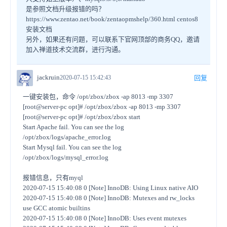
是参照文档升级报错的吗？
https://www.zentao.net/book/zentaopmshelp/360.html centos8
安装文档
另外，如果还有问题，可以联系下官网顶部的商务QQ，邀请
加入禅道技术交流群，进行沟通。
jackruin
2020-07-15 15:42:43
回复
一键安装包，命令 /opt/zbox/zbox -ap 8013 -mp 3307
[root@server-pc opt]# /opt/zbox/zbox -ap 8013 -mp 3307
[root@server-pc opt]# /opt/zbox/zbox start
Start Apache fail. You can see the log
/opt/zbox/logs/apache_error.log
Start Mysql fail. You can see the log
/opt/zbox/logs/mysql_error.log
报错信息，只有myql
2020-07-15 15:40:08 0 [Note] InnoDB: Using Linux native AIO
2020-07-15 15:40:08 0 [Note] InnoDB: Mutexes and rw_locks
use GCC atomic builtins
2020-07-15 15:40:08 0 [Note] InnoDB: Uses event mutexes