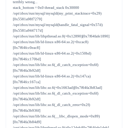
terribly wrong...
stack_bottom = 0x0 thread_stack 0x30000
/opt/zbox/run/mysql/mysqld(my_print_stacktrace+0x29)
[0x5581a98f7279]
/opt/zbox/run/mysql/mysqld(handle_fatal_signal+0x57d)
[0x5581a944717d]
/opt/zbox/run/lib/libpthread.so.0(+0x12890)[0x7f64fafe1890]
/opt/zbox/run/lib/ld-linux-x86-64.so.2(+0xcac8)
[0x7f64fcc0eac8]
/opt/zbox/run/lib/ld-linux-x86-64.so.2(+0x150bd)
[0x7f64fcc170bd]
/opt/zbox/run/lib/libc.so.6(_dl_catch_exception+0x6f)
[0x7f64fa3b92df]
/opt/zbox/run/lib/ld-linux-x86-64.so.2(+0x147ca)
[0x7f64fcc167ca]
/opt/zbox/run/lib/libc.so.6(+0x1663ad)[0x7f64fa3b83ad]
/opt/zbox/run/lib/libc.so.6(_dl_catch_exception+0x6f)
[0x7f64fa3b92df]
/opt/zbox/run/lib/libc.so.6(_dl_catch_error+0x2f)
[0x7f64fa3b936f]
/opt/zbox/run/lib/libc.so.6(__libc_dlopen_mode+0x89)
[0x7f64fa3b84d9]
/opt/zbox/run/lib/libpthread.so.0(+0x12deb)[0x7f64fafe1deb]