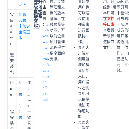
点
理、反馈
非研发
用，升
web
定
要升
_7.4
级可
击
管理和文
用户也
级到6版
网页
可
直接
查
档的版本
可以通
本后可
中也
过
W
64位
联系
看
管理、在
过使用
在
文档-
可与
看
in
32位
客
：
ht
线预览等
禅道来
接口库
团队
理
d
未加安
服）
tp://
功能，可
进行团
查看最
成员
的
o
全设置
ww
以为企业
队协
新版禅
展开
务
w
版
w.ze
项目管理
作。
道接口
沟通
用
s
nta
流程提供
桌面客
文档。
协
供
一
o.ne
更全面的
户端左
作，
一
键
t/bo
支撑。
侧导航
便捷
队
安
ok/z
增加禅
高
平
装
enta
道功能
效。
包
obiz
入口，
hel
用户通
Li
6
注
p/2
过左侧
n
4
：
93.h
导航可
u
位
Li
tml
以便捷
x
nu
地访问
一
3
x
禅道功
键
2
一
能。
安
位
键
桌面客
装
安
户端优
包