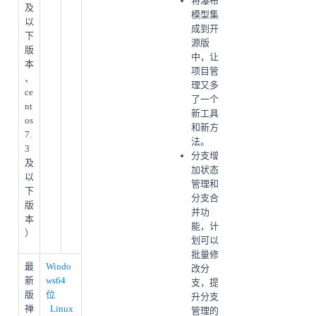
将瀑布
及
模型集
以
成到开
下
源版
版
中，让
本
项目管
、
理又多
ce
了一个
nt
新工具
os
和新方
7.
法。
3
分支增
及
加状态
以
管理和
下
分支合
版
并功
本
能，计
）
划可以
批量修
最
Windo
改分
新
ws64
支，提
版
位
升分支
禅
Linux
管理的