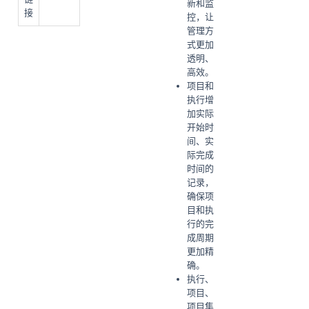
新和监
接
控，让
管理方
式更加
透明、
高效。
项目和
执行增
加实际
开始时
间、实
际完成
时间的
记录，
确保项
目和执
行的完
成周期
更加精
确。
执行、
项目、
项目集