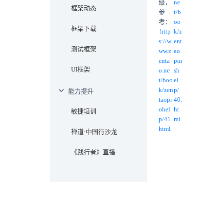
级，
ne
框架动态
参
t/b
考：
oo
框架下载
http
k/z
s://w
ent
测试框架
ww.z
ao
enta
pm
UI框架
o.ne
sh
t/boo
el
k/zen
p/
能力提升
taopr
40.
ohel
ht
敏捷培训
p/41.
ml
html
禅道·中国行沙龙
《践行者》直播