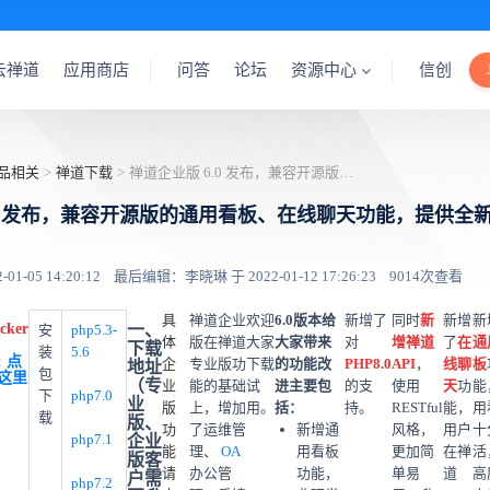
云禅道
应用商店
问答
论坛
资源中心
信创
品相关
>
禅道下载
>
禅道企业版 6.0 发布，兼容开源版的通用看板、在线聊天功能，提供全新桌面客户端
.0 发布，兼容开源版的通用看板、在线聊天功能，提供全
1-05 14:20:12
最后编辑：李晓琳 于 2022-01-12 17:26:23
9014次查看
具
禅道企业
欢迎
6.0版本给
新增了
同时
新
新增
新
cker
一、
安
php5.3-
体
版在禅道
大家
大家带来
对
增禅道
了
在
通
下载
装
5.6
:
点
企
专业版功
下载
的功能改
PHP8.0
API
，
线聊
板
地址
包
这里
（专
业
能的基础
试
进主要包
的支
使用
天
功
能
下
php7.0
业
版
上，增加
用。
括：
持。
RESTful
能，
用
载
版、
功
了运维管
新增通
风格，
用户
十
php7.1
企业
能
理、
OA
用看板
更加简
在禅
活
版客
请
办公管
功能，
单易
道
高
户需
php7.2