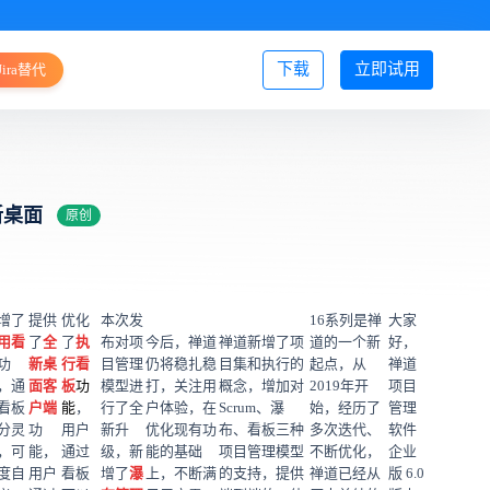
下载
立即试用
Jira替代
登录/注册
新桌面
原创
增了
提供
优化
本次发
16系列是禅
大家
用看
了
全
了
执
布对项
今后，禅道
禅道新增了项
道的一个新
好，
功
新
桌
行看
目管理
仍将稳扎稳
目集和执行的
起点，从
禅道
，通
面客
板
功
模型进
打，关注用
概念，增加对
2019年开
项目
看板
户端
能
，
行了全
户体验，在
Scrum、瀑
始，经历了
管理
分灵
功
用户
新升
优化现有功
布、看板三种
多次迭代、
软件
，可
能，
通过
级，新
能的基础
项目管理模型
不断优化，
企业
度自
用户
看板
增了
瀑
上，不断满
的支持，提供
禅道已经从
版 6.0