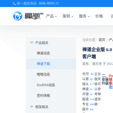
统一服务热线
4006-8899-23
产品
案例
服务
价格
当前位置：
首页
>
产
产品相关
禅道企业版 6
禅道动态
客户端
禅道下载
发布：胡方舟 于 2022-0
也可
ht
企业
喧喧动态
二、
Do
以直
tp
版安
安装
镜
升级
像
接从
s://
装可
ZenDAS动态
击
禅道
w
以参
开源
w
考禅
签约快报
版或
w.z
道安
专业
ent
装：
框架相关
版升
ao.