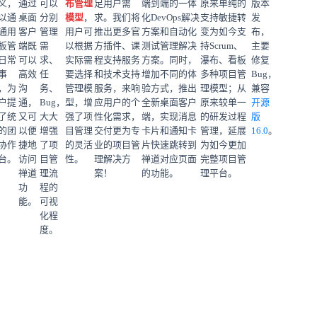
义，
通过
可以
布管理
足用户需
端到端的一体
原来单纯的
版本
以通
桌面
分别
模型
，
求。我们将
化DevOps解决
支持敏捷转
发
通用
客户
管理
用户可
推出更多官
方案和自动化
变为如今支
布，
板管
端既
需
以根据
方插件、课
测试管理解决
持Scrum、
主要
日常
可以
求、
实际需
程支持服务
方案。同时，
瀑布、看板
修复
事
高效
任
要选择
和技术支持
增加不同的体
多种项目管
Bug，
，为
沟
务、
管理模
服务，来响
验方式，推出
理模型；从
兼容
户提
通，
Bug，
型，增
应用户的个
全新桌面客户
原来较单一
开源
了统
又可
大大
强了项
性化需求，
端，实现消息
的研发过程
版
的团
以便
增强
目管理
交付更为专
卡片和通知卡
管理，延展
16.0
。
协作
捷地
了项
的灵活
业的项目管
片快速跳转到
为如今更加
台。
访问
目管
性。
理解决方
禅道对应页面
完整项目管
禅道
理流
案！
的功能。
理平台。
功
程的
能。
可视
化程
度。