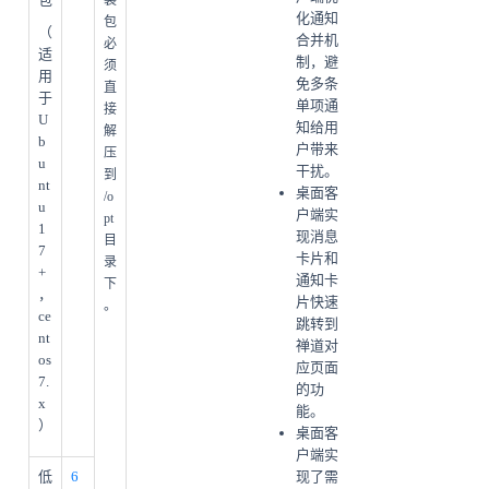
装
化通知
包
（
合并机
必
适
制，避
须
用
免多条
直
于
单项通
接
U
知给用
解
b
户带来
压
u
干扰。
到
nt
桌面客
/o
u
户端实
pt
1
现消息
目
7
卡片和
录
+
通知卡
下
，
片快速
。
ce
跳转到
nt
禅道对
os
应页面
7.
的功
x
能。
）
桌面客
户端实
低
6
现了需