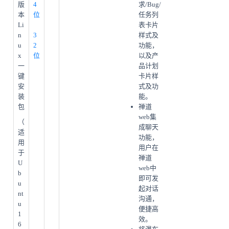
版
4
求/Bug/
本
位
任务列
Li
表卡片
n
3
样式及
u
2
功能，
x
位
以及产
一
品计划
键
卡片样
安
式及功
装
能。
包
禅道
web集
（
成聊天
适
功能，
用
用户在
于
禅道
U
web中
b
即可发
u
起对话
nt
沟通，
u
便捷高
1
效。
6