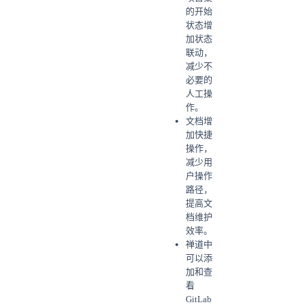
的开始
状态增
加状态
联动，
减少不
必要的
人工操
作。
文档增
加快捷
操作，
减少用
户操作
路径，
提高文
档维护
效率。
禅道中
可以添
加和查
看
GitLab