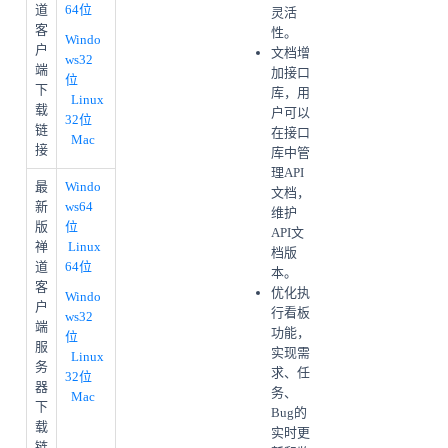
道
64位
灵活
客
性。
Windo
户
文档增
ws32
端
加接口
位
下
库，用
Linux
载
户可以
32位
链
在接口
Mac
接
库中管
理API
最
Windo
文档，
新
ws64
维护
版
位
API文
禅
Linux
档版
道
64位
本。
客
优化执
Windo
户
行看板
ws32
端
功能，
位
服
实现需
Linux
务
求、任
32位
器
务、
Mac
下
Bug的
载
实时更
链