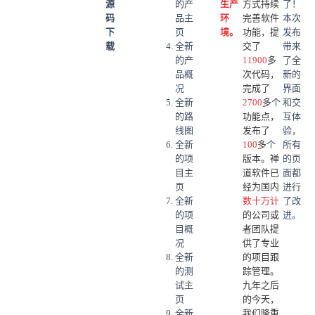
源
的产
生产
方式持续
了！
码
品主
环
完善软件
本次
下
页
境。
功能，提
发布
载
全新
交了
带来
的产
119
00
多
了全
品概
次代码，
新的
况
完成了
界面
全新
2700
多个
和交
的路
功能点，
互体
线图
发布了
验，
全新
100
多
个
所有
的项
版本。禅
的页
目主
道软件已
面都
页
经为国内
进行
全新
数十万计
了改
的项
的公司或
进。
目概
者团队提
况
供了专业
全新
的项目跟
的测
踪管理。
试主
九年之后
页
的今天，
全新
我们隆重