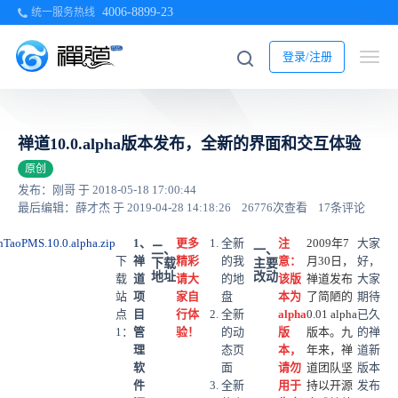
4006-8899-23
统一服务热线
登录/注册
禅道10.0.alpha版本发布，全新的界面和交互体验
原创
发布：刚哥 于 2018-05-18 17:00:44
最后编辑：薛才杰 于 2019-04-28 14:18:26
26776次查看
17条评论
ZenTaoPMS.10.0.alpha.zip
1、
更多
全新
注
2009年7
大家
二、
一、
下
禅
精彩
的我
意：
月30日，
好，
下载
主要
地址
改动
载
道
请大
的地
该版
禅道发布
大家
站
项
家自
盘
本为
了简陋的
期待
点
目
行体
全新
alpha
0.01 alpha
已久
1：
管
验！
的动
版
版本。九
的禅
理
态页
本，
年来，禅
道新
软
面
请勿
道团队坚
版本
件
全新
用于
持以开源
发布