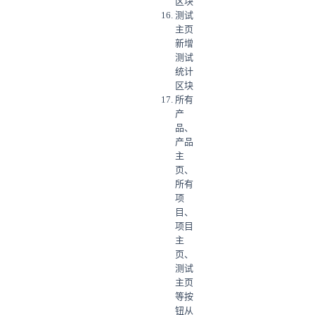
区块
测试
主页
新增
测试
统计
区块
所有
产
品、
产品
主
页、
所有
项
目、
项目
主
页、
测试
主页
等按
钮从