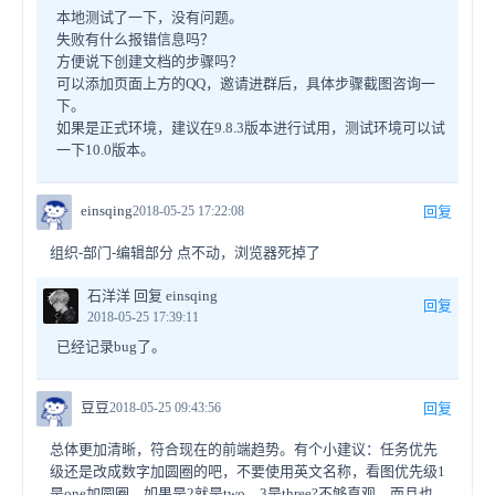
本地测试了一下，没有问题。
失败有什么报错信息吗？
方便说下创建文档的步骤吗？
可以添加页面上方的QQ，邀请进群后，具体步骤截图咨询一
下。
如果是正式环境，建议在9.8.3版本进行试用，测试环境可以试
一下10.0版本。
einsqing
2018-05-25 17:22:08
回复
组织-部门-编辑部分 点不动，浏览器死掉了
石洋洋 回复 einsqing
回复
2018-05-25 17:39:11
已经记录bug了。
豆豆
2018-05-25 09:43:56
回复
总体更加清晰，符合现在的前端趋势。有个小建议：任务优先
级还是改成数字加圆圈的吧，不要使用英文名称，看图优先级1
是one加圆圈，如果是2就是two，3是three?不够直观，而且也