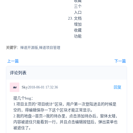
收藏
三个
入口
文档
增加
收藏
功能
关键字
：禅道开源版,禅道项目管理
上一篇
下一篇
评论列表
🐋
Sky
回复
2018-06-01 17:32:36
提几个bug：
1.项目主页的“项目统计”区块，用户第一次登陆进去的时候是
空的，得编辑保存一下这个区块才能正常显示。
2.我的地盘->首页->我的待办里，点击添加待办后，窗体太矮，
内容被遮住只能看到一行，并且点击编辑按钮后，弹出菜单也
被遮住了。