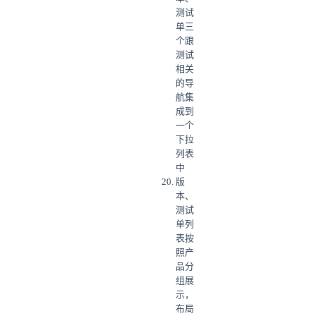
测试
单三
个跟
测试
相关
的导
航集
成到
一个
下拉
列表
中
版
本、
测试
单列
表按
照产
品分
组展
示，
布局