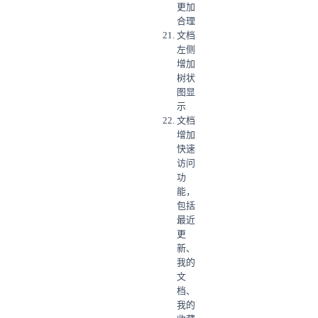
更加
合理
文档
左侧
增加
树状
图显
示
文档
增加
快速
访问
功
能，
包括
最近
更
新、
我的
文
档、
我的