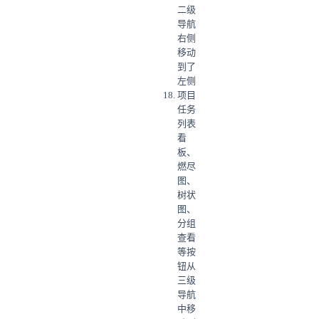
二级
导航
右侧
移动
到了
左侧
项目
任务
列表
看
板、
燃尽
图、
树状
图、
分组
查看
等按
钮从
三级
导航
中移