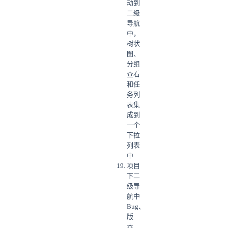
动到
二级
导航
中，
树状
图、
分组
查看
和任
务列
表集
成到
一个
下拉
列表
中
项目
下二
级导
航中
Bug、
版
本、