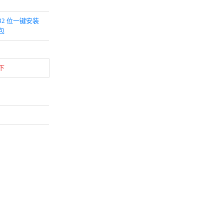
32 位一键安装
包
下