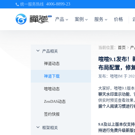
统一服务热线
4006-8899-23
产品
案例
服务
价格
当前位置：
首页
>
产
产品相关
喧喧9.1发布
禅道动态
布局配置，修
禅道下载
发布：喧喧IM 于 2024-1
大家好，喧喧9.1
喧喧动态
聊天水印显示功能
，
供实时预览查看效果
ZenDAS动态
据个人阅读习惯进行
签约快报
9.0及以上版本仅支
框架相关
持进行免费升级新版