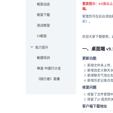
重要提示：6.0及以上
框架动态
端。
框架下载
管理员可在后台添加
新》
。
测试框架
UI框架
欢迎大家下载使用，
能力提升
一、桌面端 v9.
敏捷培训
更新功能
新增文件夹上传
禅道·中国行沙龙
新增自定义聊天
新增聊天气泡左
《践行者》直播
新增历史记录点
修复问题
修复了文件管理
修复了@ 成员的
客户端下载地址