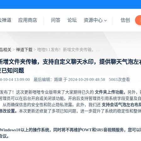
云禅道
应用商店
问答
论坛
资源中心
信创
品相关
>
禅道下载
>
喧喧9.1发布！新增文件夹传输，支持自定义聊天水印，提供聊天气泡左右的布局配置，修复已知问题
！新增文件夹传输，支持自定义聊天水印，提供聊天气泡左
复已知问题
0-14 13:09:00
最后编辑：路婕 于 2024-10-29 09:48:58
5063次查看
版本发布了！这次更新喧喧专业版带来了大家期待已久的
文件夹上传功能，
另外，
管理员可以在后台开启或关闭该功能。开启后支持管理员引用系统字段变量及
，从而确保信息的安全性和防止隐私泄露。此外，我们还
支持会话气泡左右布
修改设置。
本次更新还修复了多项已知问题，进一步提升了系统的稳定性和整
持Windows10以上的操作系统，同时将不再维护OWT和SRS音视频服务，您可
会议。