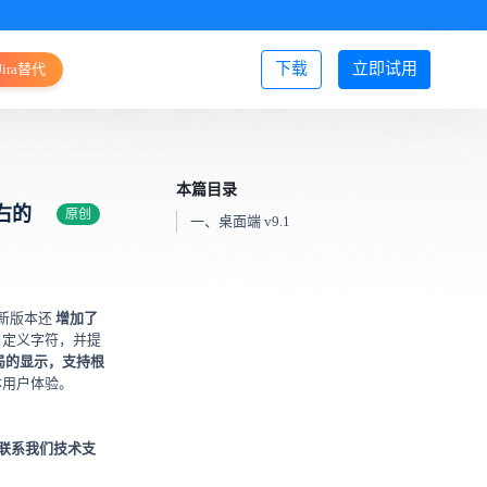
下载
立即试用
Jira替代
登录/注册
本篇目录
右的
原创
一、桌面端 v9.1
新版本还
增加了
自定义字符，并提
局的显示，支持根
体用户体验。
以联系我们技术支