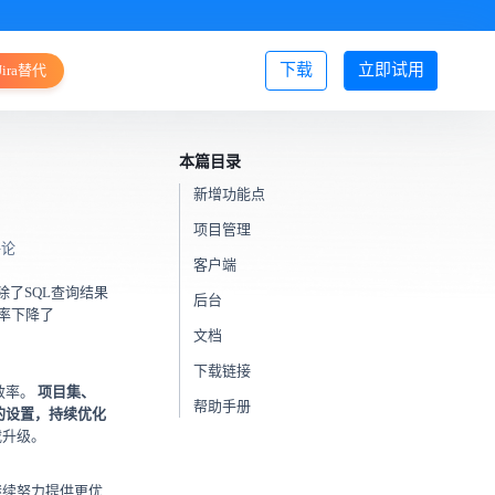
下载
立即试用
Jira替代
登录/注册
本篇目录
新增功能点
项目管理
评论
客户端
除了SQL查询结果
后台
用率下降了
文档
下载链接
效率。
项目集、
帮助手册
的设置，持续优化
载升级。
继续努力提供更优