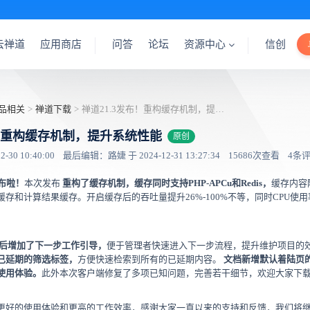
云禅道
应用商店
问答
论坛
资源中心
信创
品相关
>
禅道下载
>
禅道21.3发布！重构缓存机制，提升系统性能
布！重构缓存机制，提升系统性能
原创
30 10:40:00
最后编辑：路婕 于 2024-12-31 13:27:34
15686次查看
4条
发布啦！
本次发布
重构了缓存机制，缓存同时支持PHP-APCu和Redis，
缓存内容
存和计算结果缓存。开启缓存后的吞吐量提升26%-100%不等，同时CPU使
后增加了下一步工作引导，
便于管理者快速进入下一步流程，提升维护项目的
已延期的筛选标签，
方便快速检索到所有的已延期内容。
文档新增默认着陆页
使用体验。
此外本次客户端修复了多项已知问题，完善若干细节，欢迎大家下
更好的使用体验和更高的工作效率，感谢大家一直以来的支持和反馈，我们将