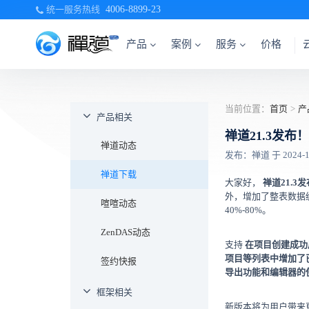
统一服务热线
4006-8899-23
产品
案例
服务
价格
当前位置：
首页
>
产
产品相关
禅道21.3发
禅道动态
发布：禅道 于 2024-12-
禅道下载
大家好，
禅道21.3
外，增加了整表数据缓
喧喧动态
40%-80%。
ZenDAS动态
支持
在项目创建成功
项目等列表中增加了
签约快报
导出功能和编辑器的
框架相关
新版本将为用户带来