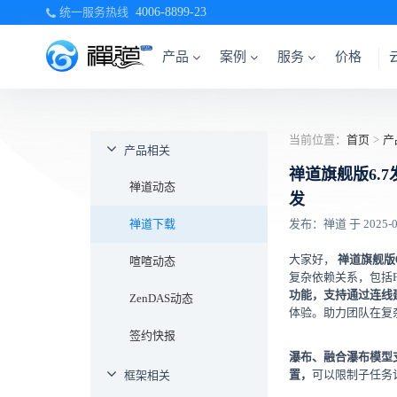
统一服务热线
4006-8899-23
产品
案例
服务
价格
当前位置：
首页
>
产
产品相关
禅道旗舰版6.
禅道动态
发
禅道下载
发布：禅道 于 2025-05-
大家好，
禅道旗舰版6
喧喧动态
复杂依赖关系，包括F
功能，支持通过连线
ZenDAS动态
体验。助力团队在复
签约快报
瀑布、融合瀑布模型
置，
可以限制子任务
框架相关