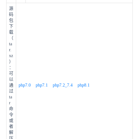
源
码
包
下
载
（
ta
r.
xz
）
：
可
以
通
php7.0
php7.1
php7.2_7.4
php8.1
过
ta
r
命
令
或
者
解
压