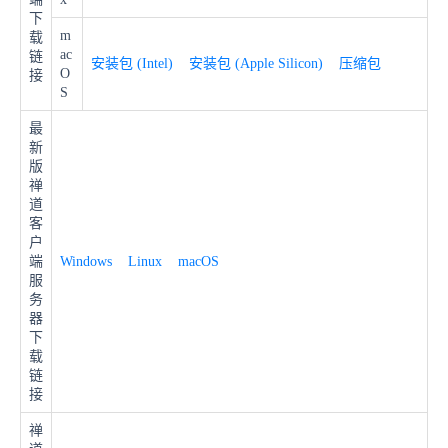
下
m
载
ac
链
安装包 (Intel)
安装包 (Apple Silicon)
压缩包
O
接
S
最
新
版
禅
道
客
户
端
Windows
Linux
macOS
服
务
器
下
载
链
接
禅