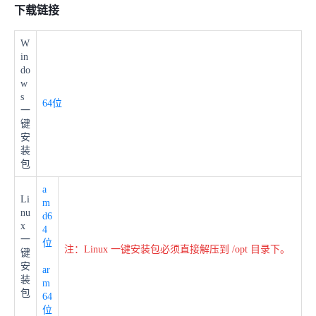
下载链接
W
in
do
w
s
64位
一
键
安
装
包
a
Li
m
nu
d6
x
4
一
位
注：Linux 一键安装包必须直接解压到 /opt 目录下。
键
安
ar
装
m
包
64
位