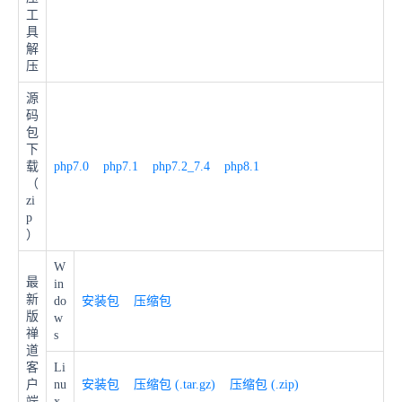
工
具
解
压
源
码
包
下
载
php7.0
php7.1
php7.2_7.4
php8.1
（
zi
p
）
W
最
in
新
do
安装包
压缩包
版
w
禅
s
道
客
Li
户
nu
安装包
压缩包 (.tar.gz)
压缩包 (.zip)
端
x