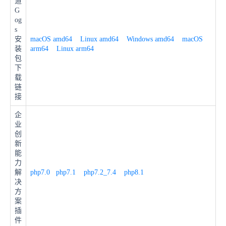
道
G
og
s
安
macOS amd64
Linux amd64
Windows amd64
macOS
装
arm64
Linux arm64
包
下
载
链
接
企
业
创
新
能
力
解
php7.0
php7.1
php7.2_7.4
php8.1
决
方
案
插
件