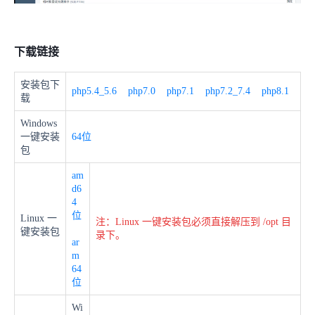
下载链接
安装包下
php5.4_5.6
php7.0
php7.1
php7.2_7.4
php8.1
载
Windows
一键安装
64位
包
am
d6
4
位
Linux 一
注：Linux 一键安装包必须直接解压到 /opt 目
键安装包
录下。
ar
m
64
位
Wi