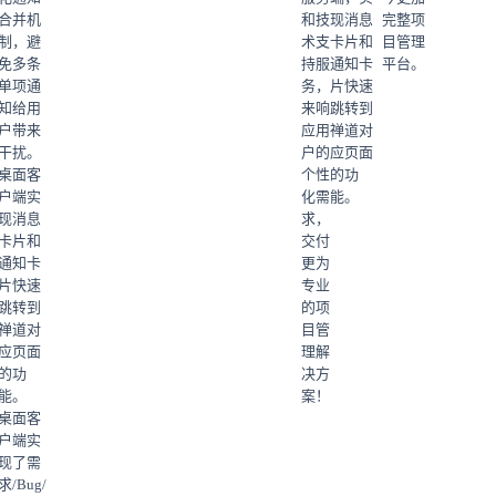
合并机
和技
现消息
完整项
制，避
术支
卡片和
目管理
免多条
持服
通知卡
平台。
单项通
务，
片快速
知给用
来响
跳转到
户带来
应用
禅道对
干扰。
户的
应页面
桌面客
个性
的功
户端实
化需
能。
现消息
求，
卡片和
交付
通知卡
更为
片快速
专业
跳转到
的项
禅道对
目管
应页面
理解
的功
决方
能。
案！
桌面客
户端实
现了需
求/Bug/