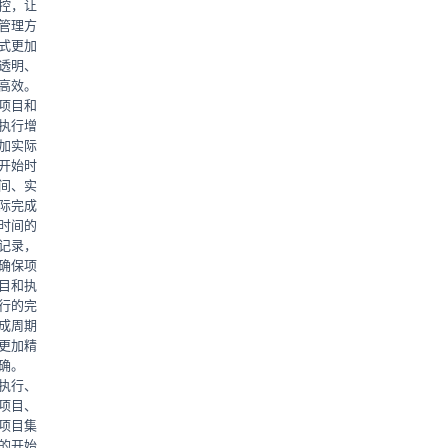
控，让
管理方
式更加
透明、
高效。
项目和
执行增
加实际
开始时
间、实
际完成
时间的
记录，
确保项
目和执
行的完
成周期
更加精
确。
执行、
项目、
项目集
的开始