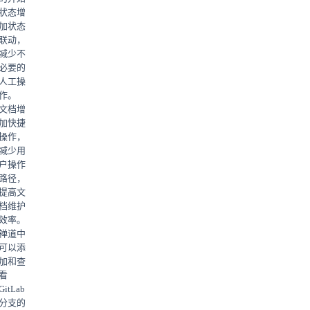
状态增
加状态
联动，
减少不
必要的
人工操
作。
文档增
加快捷
操作，
减少用
户操作
路径，
提高文
档维护
效率。
禅道中
可以添
加和查
看
GitLab
分支的