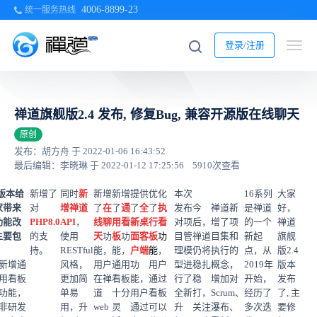
4006-8899-23
统一服务热线
登录/注册
禅道旗舰版2.4 发布, 修复Bug, 兼容开源版在线聊天
原创
发布：胡方舟 于 2022-01-06 16:43:52
最后编辑：李晓琳 于 2022-01-12 17:25:56
5910次查看
4版本给
新增了
同时
新
新增
新增
提供
优化
本次
16系列
大家
家带来
对
增禅道
了
在
了
通
了
全
了
执
发布
今
禅道新
是禅道
好，
功能改
PHP8.0
API
，
线聊
用看
新
桌
行看
对项
后，
增了项
的一个
禅道
主要包
的支
使用
天
功
板
功
面客
板
功
目管
禅道
目集和
新起
旗舰
：
持。
RESTful
能，
能，
户端
能
，
理模
仍将
执行的
点，从
版2.4
新增通
风格，
用户
通用
功
用户
型进
稳扎
概念，
2019年
版本
用看板
更加简
在禅
看板
能，
通过
行了
稳
增加对
开始，
发布
功能，
单易
道
十分
用户
看板
全新
打，
Scrum、
经历了
了,
主
非研发
用，升
web
灵
通过
可以
升
关注
瀑布、
多次迭
要修