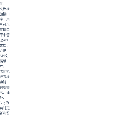
性。
文档增
加接口
库，用
户可以
在接口
库中管
理API
文档，
维护
API文
档版
本。
优化执
行看板
功能，
实现需
求、任
务、
Bug的
实时更
新和监