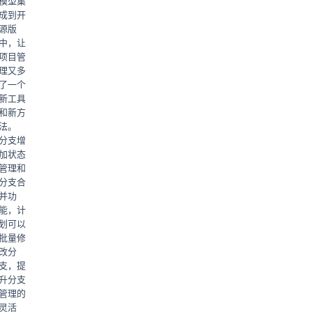
模型集
成到开
源版
中，让
项目管
理又多
了一个
新工具
和新方
法。
分支增
加状态
管理和
分支合
并功
能，计
划可以
批量修
改分
支，提
升分支
管理的
灵活