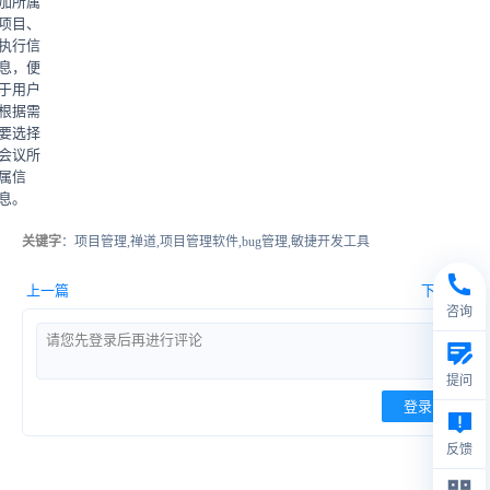
加所属
项目、
执行信
息，便
于用户
根据需
要选择
会议所
属信
息。
关键字
：项目管理,禅道,项目管理软件,bug管理,敏捷开发工具
上一篇
下一篇
咨询
提问
登录
反馈