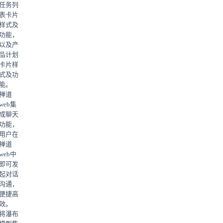
任务列
表卡片
样式及
功能，
以及产
品计划
卡片样
式及功
能。
禅道
web集
成聊天
功能，
用户在
禅道
web中
即可发
起对话
沟通，
便捷高
效。
将瀑布