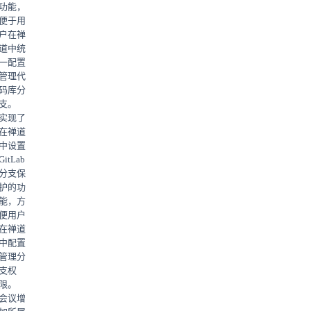
功能，
便于用
户在禅
道中统
一配置
管理代
码库分
支。
实现了
在禅道
中设置
GitLab
分支保
护的功
能，方
便用户
在禅道
中配置
管理分
支权
限。
会议增