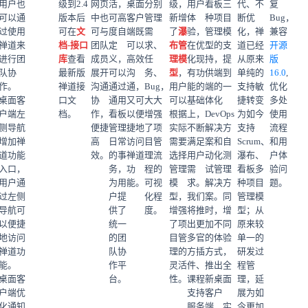
用户也
级到2.4
网页
活，
桌面
分别
级，
用户
看板三
代、不
复
可以通
版本后
中也
可高
客户
管理
新增
体
种项目
断优
Bug，
过使用
可在
文
可与
度自
端既
需
了
瀑
验，
管理模
化，禅
兼容
禅道来
档-接口
团队
定
可以
求、
布管
在优
型的支
道已经
开源
进行团
库
查看
成员
义，
高效
任
理模
化现
持，提
从原来
版
队协
最新版
展开
可以
沟
务、
型
，
有功
供端到
单纯的
16.0
,
作。
禅道接
沟通
通过
通，
Bug，
用户
能的
端的一
支持敏
优化
桌面客
口文
协
通用
又可
大大
可以
基础
体化
捷转变
多处
户端左
档。
作，
看板
以便
增强
根据
上，
DevOps
为如今
使用
侧导航
便捷
管理
捷地
了项
实际
不断
解决方
支持
流程
增加禅
高
日常
访问
目管
需要
满足
案和自
Scrum、
和用
道功能
效。
的事
禅道
理流
选择
用户
动化测
瀑布、
户体
入口，
务，
功
程的
管理
需
试管理
看板多
验问
用户通
为用
能。
可视
模
求。
解决方
种项目
题。
过左侧
户提
化程
型，
我们
案。同
管理模
导航可
供了
度。
增强
将推
时，增
型；从
以便捷
统一
了项
出更
加不同
原来较
地访问
的团
目管
多官
的体验
单一的
禅道功
队协
理的
方插
方式，
研发过
能。
作平
灵活
件、
推出全
程管
桌面客
台。
性。
课程
新桌面
理，延
户端优
支持
客户
展为如
化通知
服务
端，实
今更加