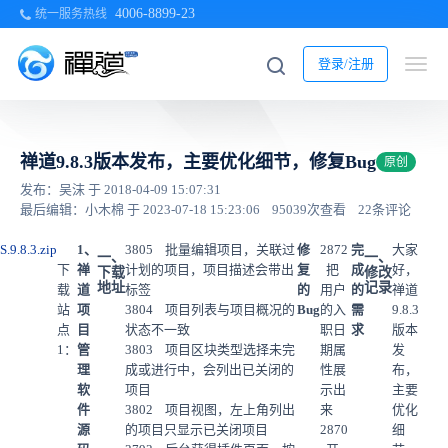
4006-8899-23
统一服务热线
登录/注册
禅道9.8.3版本发布，主要优化细节，修复Bug
原创
发布：吴沫 于 2018-04-09 15:07:31
最后编辑：小木棉 于 2023-07-18 15:23:06
95039次查看
22条评论
S.9.8.3.zip
1、
3805 批量编辑项目，关联过
修
2872
完
大家
一、
一、
下
禅
计划的项目，项目描述会带出
复
把
成
好，
下载
修改
地址
记录
载
道
标签
的
用户
的
禅道
站
项
3804 项目列表与项目概况的
Bug
的入
需
9.8.3
点
目
状态不一致
职日
求
版本
1：
管
3803 项目区块类型选择未完
期属
发
理
成或进行中，会列出已关闭的
性展
布，
软
项目
示出
主要
件
3802 项目视图，左上角列出
来
优化
源
的项目只显示已关闭项目
2870
细