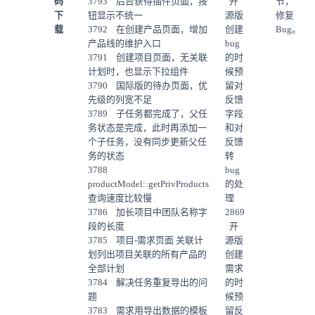
码
3793 后台获得插件页面，按
开
节，
下
钮显示不统一
源版
修复
载
3792 在创建产品页面，增加
创建
Bug。
产品线的维护入口
bug
3791 创建项目页面，无关联
的时
计划时，也显示下拉组件
候预
3790 国际版的待办页面，优
留对
先级的列宽不足
反馈
3789 子任务都完成了，父任
字段
务状态是完成，此时再添加一
和对
个子任务，没有同步更新父任
反馈
务的状态
转
3788
bug
productModel::getPrivProducts
的处
查询速度比较慢
理
3786 加长项目中团队名称字
2869
段的长度
开
3785 项目-需求页面 关联计
源版
划列出项目关联的所有产品的
创建
全部计划
需求
3784 解决任务重复导出的问
的时
题
候预
3783 需求用导出数据的模板
留反