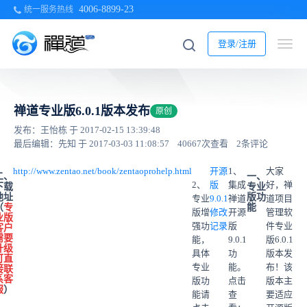
4006-8899-23
统一服务热线
登录/注册
禅道专业版6.0.1版本发布
原创
发布：王怡栋 于 2017-02-15 13:39:48
最后编辑：先知 于 2017-03-03 11:08:57
40667次查看
2条评论
http://www.zentao.net/book/zentaoprohelp.html
开源
1、
大家
二、
一、
2、
版
集成
好，禅
下载
专业
地址
版功
专业
9.0.1
禅道
道项目
（
专
能
版增
修改
开源
管理软
业版
强功
记录
版
件专业
客户
需要
能，
9.0.1
版6.0.1
升级
具体
功
版本发
可直
专业
能。
布！该
接联
系客
版功
点击
版本主
服
）
能请
查
要适应