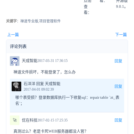
点击
看：
开源版
查
9.0.1。
看：
关键字
：禅道专业版,项目管理软件
上一篇
下一篇
评论列表
天成智能
2017-03-31 17:36:15
回复
禅道文件损坏，不能登录了，怎么办
石洋洋 回复 天成智能
回复
2017-04-01 09:02:39
哪个表受损？登录数据库执行一下修复sql：repair table `zt_表
名`；
🚀
优在科技
回复
2017-02-15 17:25:35
真测过么？老是卡死WEB服务器都没人管？