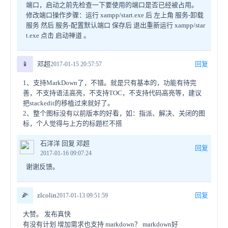
端口，启动之前先检查一下要使用的端口是否已经被占用。
修改端口操作步骤：运行 xampp/start.exe 后 左上角 服务-卸载
服务 然后 服务-配置默认端口 保存后 退出重新运行 xampp/star
t.exe 点击 启动禅道 。
📱
邓超
回复
2017-01-15 20:57:57
1、支持MarkDown了，不错。就是只有基本的，功能有待完
善，不支持语法高亮，不支持TOC，不支持代码高亮等，建议
把stackedit的移植过来就好了。
2、整个图标没有以前版本的好看，如：指派、解决、关闭的图
标，个人觉得与上方的标题栏不搭
石洋洋 回复 邓超
回复
2017-01-16 09:07:24
谢谢反馈。
🌽
zlcolin
回复
2017-01-13 09:51:59
大赞。 发布真快
有没有计划 增加需求也支持 markdown？ markdown好