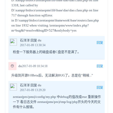
D:\xampp\htdocs\zentaopms\lib\base\dao\dao.class.php on line
1318, last called by
D:\xampp\htdocs\zentaopms\lib\base\dao\dao.class.php on line
717 through function sqlError.
in D:\xampp\htdocs\zentaopms\framework\base\router.class.php
on line 1932 when visiting /zentaopms/www/index.php?
m=bug&f=resolve&bugID=527&onlybody=yes
石洋洋 回复 du
回复
2017-01-09 13:30:34
检查一下服务器上的磁盘或者C盘是不是满了。
😯
du
回复
2017-01-09 10:34:18
升级到开源9.0Beta后，无法解决BUG了。总是在“稍候...”
石洋洋 回复 du
回复
2017-01-09 13:29:20
zentao(pro/pms)/config/my.php 中debug的值改成true 重新操作
一下 看日志文件 zentao(pms/pro)/tmp/log/php开头的今天的文
件有什么报错。