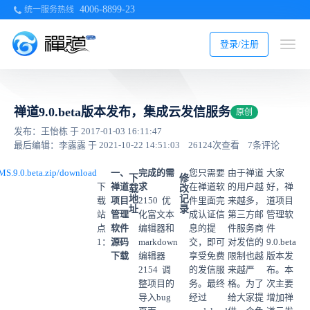
4006-8899-23
统一服务热线
登录/注册
禅道9.0.beta版本发布，集成云发信服务
原创
发布：王怡栋 于 2017-01-03 16:11:47
最后编辑：李露露 于 2021-10-22 14:51:03
26124次查看
7条评论
PMS.
9.0.beta
.zip/download
一、
完成的需
您只需要
由于禅道
大家
下
修
下
禅道
求
在禅道软
的用户越
好，禅
载
改
地
记
载
项目
2150 优
件里面完
来越多，
道项目
址
录
站
管理
化富文本
成认证信
第三方邮
管理软
点
软件
编辑器和
息的提
件服务商
件
1：
源码
markdown
交，即可
对发信的
9.0.beta
下载
编辑器
享受免费
限制也越
版本发
2154 调
的发信服
来越严
布。本
整项目的
务。最终
格。为了
次主要
导入bug
经过
给大家提
增加禅