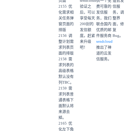
页面
sendcloud
供一个免
道云发
2155 优
验证之
费可靠的
信服
化需求相
后，可以
发信服
务，调
关任务弹
享受每天
务，我们
整界
窗页面的
200封的
联合国内
面，修
排版
发信额
优质的邮
复
2156 调
度。赶紧
件服务商
Bug。
整计划需
来升级
sendcloud
求列表页
吧！
推出了禅
面的排版
道的云发
2158 需
信服务。
求列表的
高级表格
默认没有
列TBC。
2159 需
求列表普
通表格下
面默认将
来源去
掉。
2165 优
化左下角