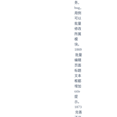
务，
bug，
用例
可以
批量
修改
所属
模
块。
1869
批量
编辑
页面
标题
文本
框都
增加
title
提
示。
1873
完善