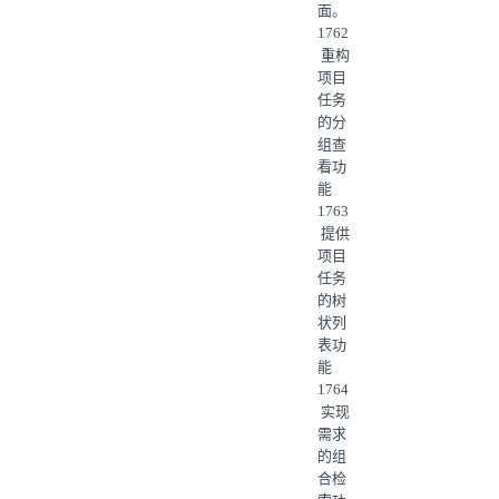
面。
1762
重构
项目
任务
的分
组查
看功
能
1763
提供
项目
任务
的树
状列
表功
能
1764
实现
需求
的组
合检