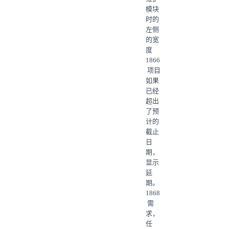
模块
时的
左侧
的宽
度
1866
项目
如果
已经
超出
了预
计的
截止
日
期，
显示
延
期。
1868
需
求，
任