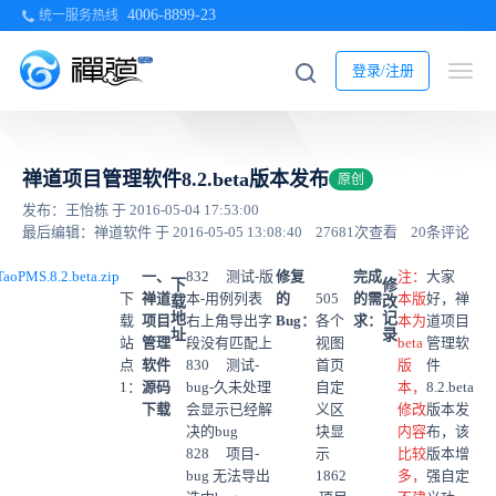
4006-8899-23
统一服务热线
登录/注册
禅道项目管理软件8.2.beta版本发布
原创
发布：王怡栋 于 2016-05-04 17:53:00
最后编辑：禅道软件 于 2016-05-05 13:08:40
27681次查看
20条评论
nTaoPMS.8.2.beta.zip
一、
832 测试-版
修复
完成
注：
大家
下
修
下
禅道
本-用例列表
的
505
的需
本版
好，禅
载
改
地
记
载
项目
右上角导出字
Bug：
各个
求：
本为
道项目
址
录
站
管理
段没有匹配上
视图
beta
管理软
点
软件
830 测试-
首页
版
件
1：
源码
bug-久未处理
自定
本，
8.2.beta
下载
会显示已经解
义区
修改
版本发
决的bug
块显
内容
布，该
828 项目-
示
比较
版本增
bug 无法导出
1862
多，
强自定