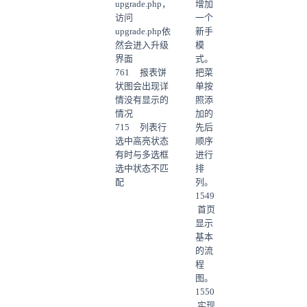
upgrade.php，
增加
访问
一个
upgrade.php依
新手
然会进入升级
模
界面
式。
761 报表饼
把菜
状图会出现详
单按
情没有显示的
照添
情况
加的
715 列表行
先后
选中高亮状态
顺序
有时与多选框
进行
选中状态不匹
排
配
列。
1549
首页
显示
基本
的流
程
图。
1550
实现