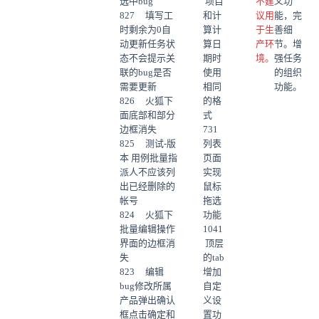
选中bug
项目
不建
义功
827 填写工
和计
议用
能，完
时剩余为0自
算计
于生
善细
动更新任务状
算日
产环
节。增
态不会提示关
期时
境。
强任务
联的bug是否
使用
的组织
需要更新
相同
功能。
826 火狐下
的格
面底部和部分
式
边框消失
731
825 测试-版
列表
本 用例批量指
页面
派人不应该列
实现
出已经删除的
鼠标
帐号
拖选
824 火狐下
功能
批量编辑操作
1041
界面的边框消
顶层
失
的tab
823 编辑
增加
bug修改所属
自定
产品弹出确认
义设
框点击确定和
置功