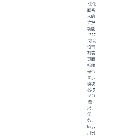
优化
联系
人的
维护
功能
1777
可以
设置
列表
页面
标题
是否
显示
模块
名称
1821
需
求，
任
务，
bug，
用例