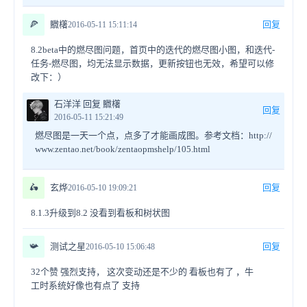
🍕
覹櫡
回复
2016-05-11 15:11:14
8.2beta中的燃尽图问题，首页中的迭代的燃尽图小图，和迭代-
任务-燃尽图，均无法显示数据，更新按钮也无效，希望可以修
改下：）
石洋洋 回复 覹櫡
回复
2016-05-11 15:21:49
燃尽图是一天一个点，点多了才能画成图。参考文档：http://
www.zentao.net/book/zentaopmshelp/105.html
🛵
玄烨
回复
2016-05-10 19:09:21
8.1.3升级到8.2 没看到看板和树状图
📯
测试之星
回复
2016-05-10 15:06:48
32个赞 强烈支持， 这次变动还是不少的 看板也有了 ，牛
工时系统好像也有点了 支持