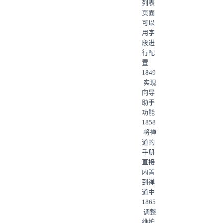
列表
页面
可以
用字
段进
行配
置
1849
实现
向导
助手
功能
1858
将禅
道的
手册
直接
内置
到禅
道中
1865
调整
维护