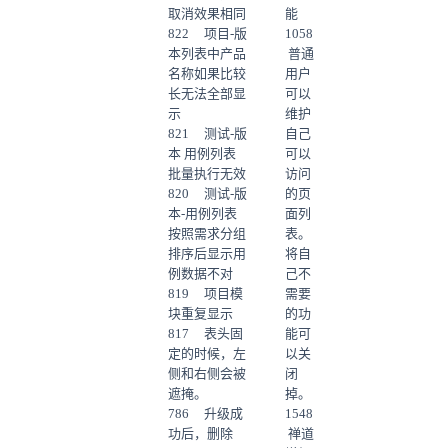
取消效果相同
能
822 项目-版
1058
本列表中产品
普通
名称如果比较
用户
长无法全部显
可以
示
维护
821 测试-版
自己
本 用例列表
可以
批量执行无效
访问
820 测试-版
的页
本-用例列表
面列
按照需求分组
表。
排序后显示用
将自
例数据不对
己不
819 项目模
需要
块重复显示
的功
817 表头固
能可
定的时候，左
以关
侧和右侧会被
闭
遮掩。
掉。
786 升级成
1548
功后，删除
禅道