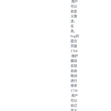
用户
可以
自定
义需
求，
任
务，
bug的
提交
页面
1704
维护
模块
实现
自由
拖动
进行
排序
1734
用户
可以
自己
定义