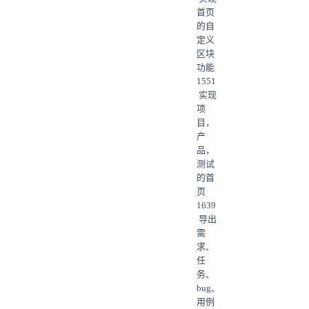
首页
的自
定义
区块
功能
1551
实现
项
目，
产
品，
测试
的首
页
1639
导出
需
求、
任
务、
bug、
用例