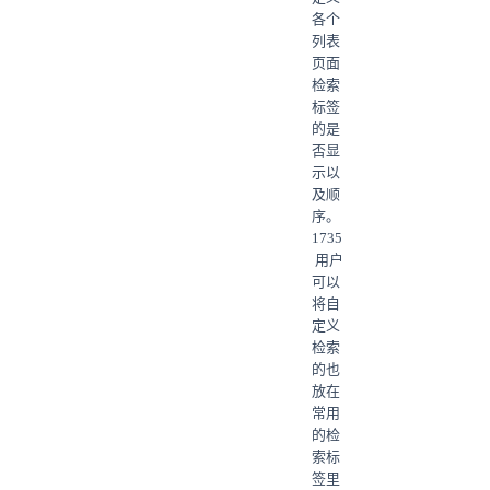
各个
列表
页面
检索
标签
的是
否显
示以
及顺
序。
1735
用户
可以
将自
定义
检索
的也
放在
常用
的检
索标
签里