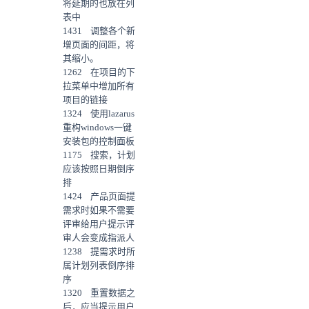
将延期的也放在列
表中
1431 调整各个新
增页面的间距，将
其缩小。
1262 在项目的下
拉菜单中增加所有
项目的链接
1324 使用lazarus
重构windows一键
安装包的控制面板
1175 搜索，计划
应该按照日期倒序
排
1424 产品页面提
需求时如果不需要
评审给用户提示评
审人会变成指派人
1238 提需求时所
属计划列表倒序排
序
1320 重置数据之
后，应当提示用户