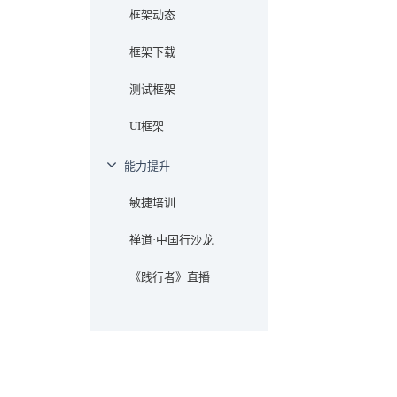
框架动态
件进
行升
级，
框架下载
仅适
用于
测试框架
新安
装
UI框架
能力提升
敏捷培训
禅道·中国行沙龙
《践行者》直播