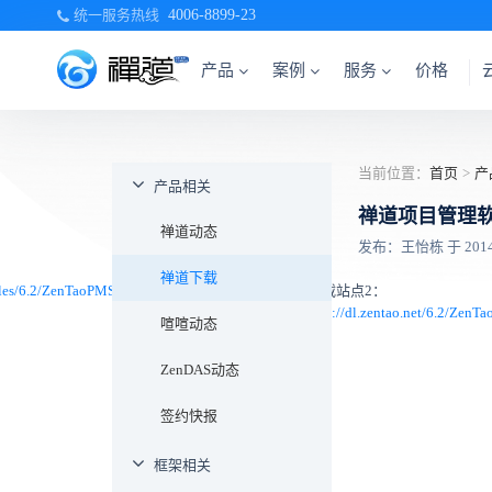
统一服务热线
4006-8899-23
产品
案例
服务
价格
当前位置：
首页
>
产
产品相关
禅道项目管理软件6
禅道动态
发布：王怡栋 于 2014-0
禅道下载
files/6.2/ZenTaoPMS.6.2.stable.exe
Windows
二、
下载站点2：
下
一键安装
集成
http://dl.zentao.net/6.2/ZenTa
喧喧动态
载
包（适用
运行
站
于
环境
ZenDAS动态
点
windows
下
1：
系列）
载：
签约快报
切勿
下载
框架相关
下面
的软