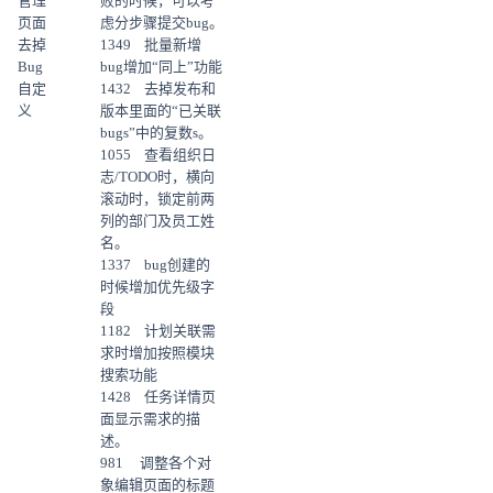
管理
败的时候，可以考
页面
虑分步骤提交bug。
去掉
1349 批量新增
Bug
bug增加“同上”功能
自定
1432 去掉发布和
义
版本里面的“已关联
bugs”中的复数s。
1055 查看组织日
志/TODO时，横向
滚动时，锁定前两
列的部门及员工姓
名。
1337 bug创建的
时候增加优先级字
段
1182 计划关联需
求时增加按照模块
搜索功能
1428 任务详情页
面显示需求的描
述。
981 调整各个对
象编辑页面的标题