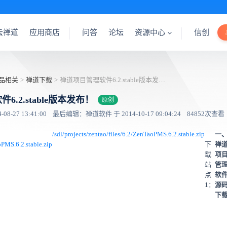
云禅道
应用商店
问答
论坛
资源中心
信创
品相关
>
禅道下载
>
禅道项目管理软件6.2.stable版本发布！
.2.stable版本发布！
原创
8-27 13:41:00
最后编辑：禅道软件 于 2014-10-17 09:04:24
84852次查看
/sdl/projects/zentao/files/6.2/ZenTaoPMS.6.2.stable.zip
一
oPMS.6.2.stable.zip
下
禅
载
项
站
管
点
软
1：
源
下