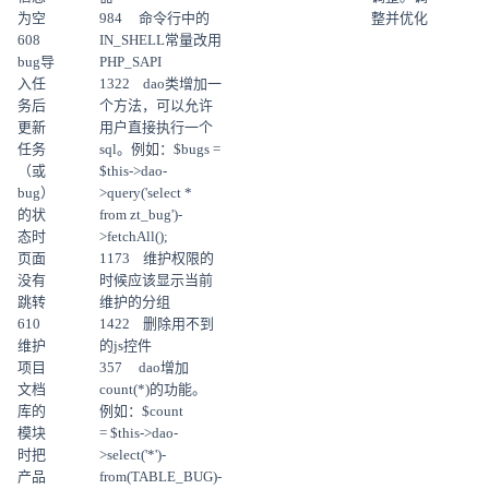
为空
984 命令行中的
整并优化
608
IN_SHELL常量改用
bug导
PHP_SAPI
入任
1322 dao类增加一
务后
个方法，可以允许
更新
用户直接执行一个
任务
sql。例如：$bugs =
（或
$this->dao-
bug）
>query('select *
的状
from zt_bug')-
态时
>fetchAll();
页面
1173 维护权限的
没有
时候应该显示当前
跳转
维护的分组
610
1422 删除用不到
维护
的js控件
项目
357 dao增加
文档
count(*)的功能。
库的
例如：$count
模块
= $this->dao-
时把
>select('*')-
产品
from(TABLE_BUG)-