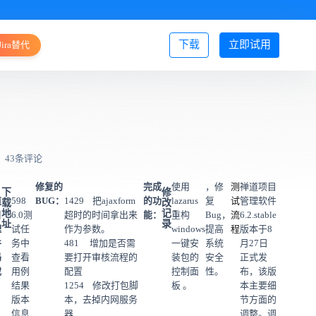
下载
立即试用
Jira替代
登录/注册
43条评论
、
修复的
完成
使用
，修
测
禅道项目
下
修
道
598
BUG：
1429 把ajaxform
的功
lazarus
复
试
管理软件
载
改
地
记
目
6.0测
超时的时间拿出来
能：
重构
Bug，
流
6.2.stable
址
录
理
试任
作为参数。
windows
提高
程
版本于8
件
务中
481 增加是否需
一键安
系统
月27日
码
查看
要打开审核流程的
装包的
安全
正式发
载
用例
配置
控制面
性。
布，该版
结果
1254 修改打包脚
板 。
本主要细
版本
本，去掉内网服务
节方面的
信息
器
调整。调