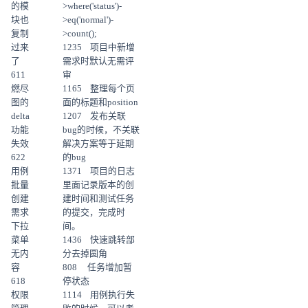
的模
>where('status')-
块也
>eq('normal')-
复制
>count();
过来
1235 项目中新增
了
需求时默认无需评
611
审
燃尽
1165 整理每个页
图的
面的标题和position
delta
1207 发布关联
功能
bug的时候，不关联
失效
解决方案等于延期
622
的bug
用例
1371 项目的日志
批量
里面记录版本的创
创建
建时间和测试任务
需求
的提交，完成时
下拉
间。
菜单
1436 快速跳转部
无内
分去掉圆角
容
808 任务增加暂
618
停状态
权限
1114 用例执行失