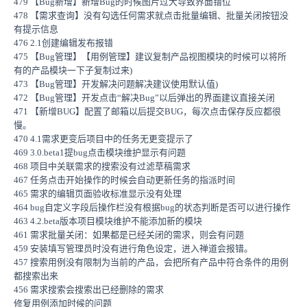
479 【Bug新增】新增Bug的时候图片过大导致界面错位
478 【需求查询】没有勾选任何需求就点击批量编辑、批量关闭按钮没
有提示信息
476 2.1创建编辑发布报错
475 【Bug管理】【用例管理】建议复制产品视图模块的时候可以将所
有的产品模块一下子复制过来)
473 【Bug管理】开发解决问题解决建议使用默认值)
472 【Bug管理】开发点击“解决Bug”以后弹出的界面建议直接关闭
471 【新增BUG】配置了邮箱以后提交BUG，每次点击保存反应都很
慢。
470 4.1需求更变后项目中的任务无更变提示了
469 3.0.beta1提bug点击模块维护显示有问题
468 项目中关联需求的搜索没有过滤草稿需求
467 任务点击开始操作的时候会自动更新任务的指派时间
465 需求的编辑页面验收标准显示没有处理
464 bug自定义字段后操作栏没有根据bug的状态判断是否可以进行操作
463 4.2.beta版本项目模块维护不能添加新的模块
461 需求批量关闭：如果都是已经关闭的需求，则会有问题
459 安装填写管理员时没有进行角色设定，进入禅道会报错。
457 搜索用例没有限制为当前的产品，会把所有产品中符合条件的用例
都搜索出来
456 需求搜索会搜索出已经删除的需求
修复用例添加时候的问题