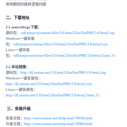
用例删除的跳转逻辑问题
二、下载地址
2.1 sourceforge下载：
源码包：
/sdl/projects/zentao/files/5.0.beta2/ZenTaoPMS.5.0.beta2.zip
Windows一键安装
包：
/sdl/projects/zentao/files/5.0.beta2/ZenTaoPMS.5.0.beta2.exe
Linux一键安装
包：
/sdl/projects/zentao/files/5.0.beta2/ZenTaoPMS.5.0.beta2.linux.7z
2.2 本站镜像：
源码包：
http://dl.zentao.net/5.0.beta2/ZenTaoPMS.5.0.beta2.zip
Windows一键安装包：
http://dl.zentao.net/5.0.beta2/ZenTaoPMS.5.0.beta2.exe
Linux一键安装包：
http://dl.zentao.net/5.0.beta2/ZenTaoPMS.5.0.beta2.linux.7z
三、安装升级
安装文档：
http://www.zentao.net/help-read-78950.html
升级文档：
http://www.zentao.net/help-read-78960.html