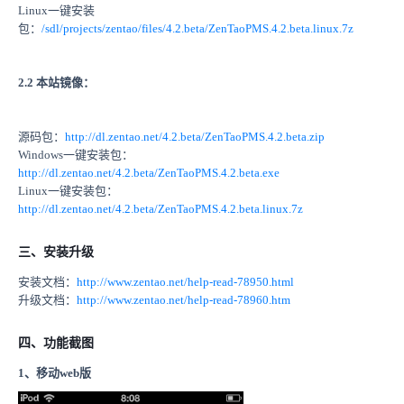
Linux一键安装
包：
/sdl/projects/zentao/files/4.2.beta/ZenTaoPMS.4.2.beta.linux.7z
2.2 本站镜像：
源码包：
http://dl.zentao.net/4.2.beta/ZenTaoPMS.4.2.beta.zip
Windows一键安装包：
http://dl.zentao.net/4.2.beta/ZenTaoPMS.4.2.beta.exe
Linux一键安装包：
http://dl.zentao.net/4.2.beta/ZenTaoPMS.4.2.beta.linux.7z
三、安装升级
安装文档：
http://www.zentao.net/help-read-78950.html
升级文档：
http://www.zentao.net/help-read-78960.htm
四、功能截图
1、移动web版