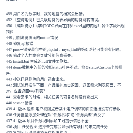
455 用户名为数字时，我的地盘的档案会出错。
452 【查询用例】已关联用例列表界面的用例跳转错误。
450 【编辑待办】编辑TODO界面在拷贝excel里的内容后各个字段出现
错位
449 用例浏览页面的notice错误
448 修复sql报错
447 pms一键安装包中的php.ini，mysql.ini的绝对路径可能会有问题。
446 修改个人档案会导致分组信息丢失。
445 install.bat 生成的null文件要删掉。
444 demo数据中的任务按照status排序不对。检查statusCustom字段排
序。
443 抄送已经删除的用户还会出来。
442 测试流程插件下面，产品维护点击返回，返回需求列表页面，不
对。应当返回bug列表？
441 查看需求的时候，相关任务的项目名称没有查出来
440 session错误
439 4.1版本 组织-用户视图点击某个用户调转的页面连接没有传参数
438 任务批量添加处理逻辑“任务名称”与“任务类型”弄反了
437 4.1版本 项目任务视图添加工时提示信息不全
436 项目-任务视图 选择未完成会显示所有项目的未完成任务
435 复制团队时过滤掉没有权限的项目