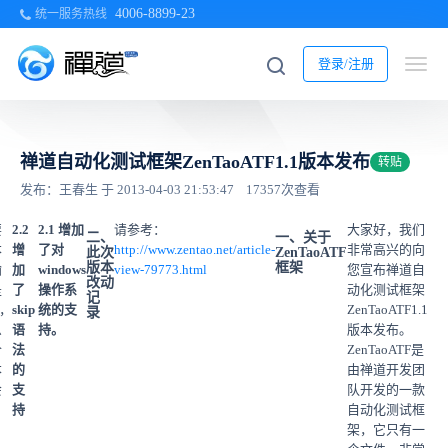
4006-8899-23
统一服务热线
登录/注册
禅道自动化测试框架ZenTaoATF1.1版本发布
转贴
发布：王春生 于 2013-04-03 21:53:47
17357次查看
要
2.2
2.1 增加
请参考：
大家好，我们
二、
一、关于
本
增
了对
http://www.zentao.net/article-
非常高兴的向
此次
ZenTaoATF
版本
框架
输
加
windows
view-79773.html
您宣布禅道自
改动
是
了
操作系
动化测试框架
记
p，
skip
统的支
ZenTaoATF1.1
录
么
语
持。
版本发布。
个
法
ZenTaoATF是
本
的
由禅道开发团
会
支
队开发的一款
持
自动化测试框
。
架，它只有一