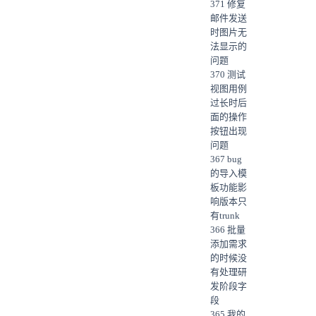
371 修复
邮件发送
时图片无
法显示的
问题
370 测试
视图用例
过长时后
面的操作
按钮出现
问题
367 bug
的导入模
板功能影
响版本只
有trunk
366 批量
添加需求
的时候没
有处理研
发阶段字
段
365 我的