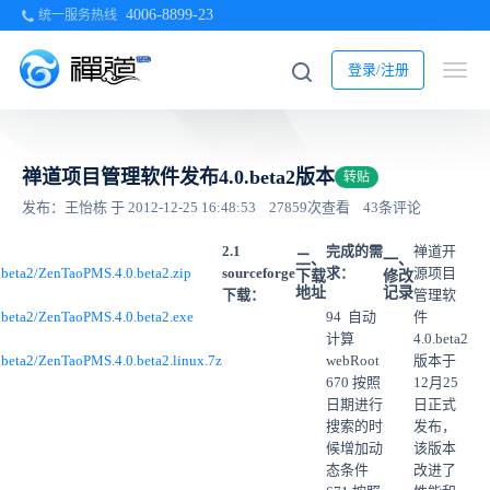
4006-8899-23
统一服务热线
登录/注册
禅道项目管理软件发布4.0.beta2版本
转贴
发布：王怡栋 于 2012-12-25 16:48:53
27859次查看
43条评论
2.1
完成的需
禅道开
二、
一、
.0.beta2/ZenTaoPMS.4.0.beta2.zip
sourceforge
求：
源项目
下载
修改
地址
记录
下载：
管理软
.0.beta2/ZenTaoPMS.4.0.beta2.exe
94 自动
件
计算
4.0.beta2
.0.beta2/ZenTaoPMS.4.0.beta2.linux.7z
webRoot
版本于
670 按照
12月25
日期进行
日正式
搜索的时
发布，
候增加动
该版本
态条件
改进了