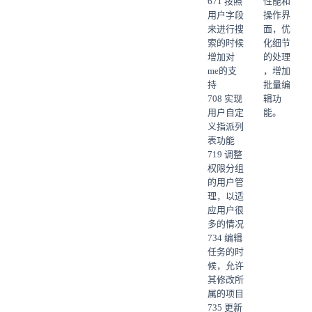
671 按照
性能和
用户字段
操作界
来进行搜
面，优
索的时候
化细节
增加对
的处理
me的支
，增加
持
批量编
708 实现
辑功
用户自定
能。
义指派列
表功能
719 调整
权限分组
的用户管
理，以适
应用户很
多的情况
734 编辑
任务的时
候，允许
其修改所
属的项目
735 更新