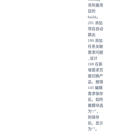
非所属项
目的
build。
201 添加
项目自动
跳出
199 添加
任务关联
需求问题
_设计
169 在新
增需求页
面切换产
品，报错
145 编辑
需求保存
后，如所
属模块选
为“/”，
则保存
后，显示
为“”。