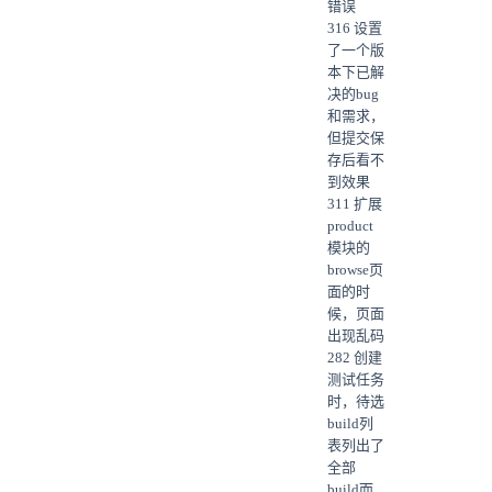
错误
316 设置
了一个版
本下已解
决的bug
和需求，
但提交保
存后看不
到效果
311 扩展
product
模块的
browse页
面的时
候，页面
出现乱码
282 创建
测试任务
时，待选
build列
表列出了
全部
build而