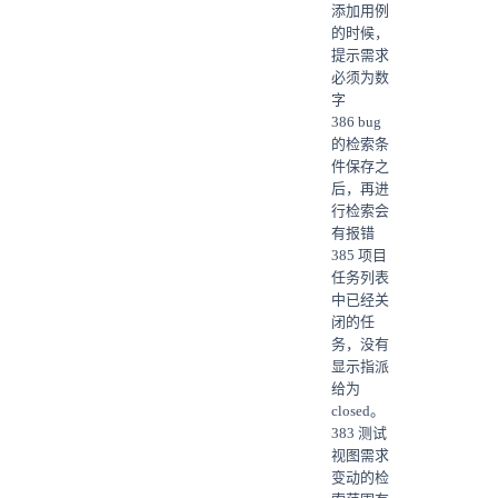
添加用例
的时候，
提示需求
必须为数
字
386 bug
的检索条
件保存之
后，再进
行检索会
有报错
385 项目
任务列表
中已经关
闭的任
务，没有
显示指派
给为
closed。
383 测试
视图需求
变动的检