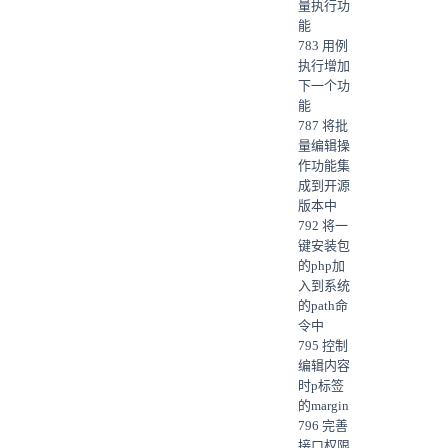
量执行功
能
783 用例
执行增加
下一个功
能
787 将批
量编辑操
作功能集
成到开源
版本中
792 将一
键安装包
的php加
入到系统
的path命
令中
795 控制
编辑内容
时p标签
的margin
796 完善
接口权限