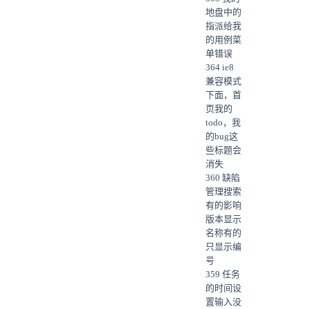
地盘中的
指派给我
的用例菜
单错误
364 ie8
兼容模式
下面，首
页我的
todo，我
的bug这
些标题会
消失
360 缺陷
管理搜索
有的影响
版本显示
名称有的
只显示编
号
359 任务
的时间设
置输入没