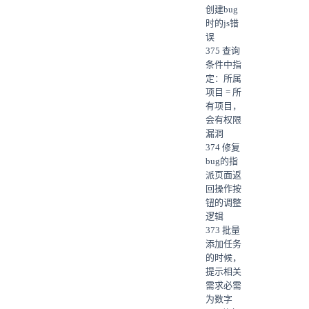
创建bug
时的js错
误
375 查询
条件中指
定：所属
项目 = 所
有项目，
会有权限
漏洞
374 修复
bug的指
派页面返
回操作按
钮的调整
逻辑
373 批量
添加任务
的时候，
提示相关
需求必需
为数字