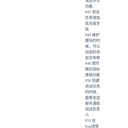
增加分页
功能
843 测试
任务增加
优先级字
段
844 维护
模块的时
候，可以
动态的添
加文本框
848 燃尽
图实现标
准线功能
850 创建
测试任务
的时候，
能够发送
邮件通知
测试负责
人
851 在
bug详情