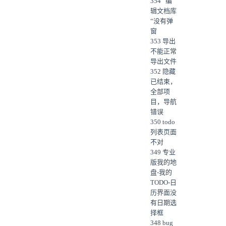
354 ”编
辑文档库
“没有弹
窗
353 导出
不能正常
导出文件
352 隐藏
已结束，
全部项
目，导航
错误
350 todo
列表页面
不对
349 专业
版我的地
盘-我的
TODO-日
历界面没
有日期选
择框
348 bug