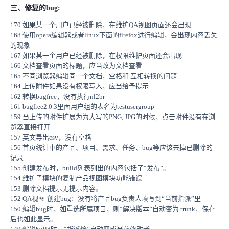
三、修复的bug:
170 如果某一个用户已经被删除，在维护QA视图页面还会出现
168 使用opera编辑器或者linux下面的firefox进行编辑，会出现内容丢失
的现象
167 如果某一个用户已经被删除，在权限维护页面还会出现
166 文档查看页面的标题，应当改为文档查看
165 不同浏览器编辑同一个文档，空格和 互相转换的问题
164 上传附件如果没有权限写入，应当给予提示
162 转换bugfree，没有执行nl2br
161 bugfree2.0.3里面用户组的表名为testusergroup
159 当上传的附件扩展为为大写的PNG, JPG的时候，点击附件没有在浏
览器直接打开
157 英文导出csv，没有空格
156 首页统计中的产品、项目、需求、任务、bug等应该去掉已删除的
记录
155 创建发布时，build列表列出的内容包括了“发布”。
154 维护子模块的复制产品视图模块功能错误
153 删除文档提示无提示内容。
152 QA视图-创建bug：没有将产品bug负责人填写到“当前指派”里
150 编辑bug时，如重选所属项目，则“解决版本”自动变为 trunk，保存
后也如此显示。