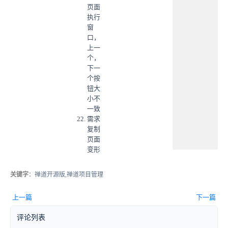
页面
执行
窗
口，
上一
个，
下一
个按
钮大
小不
一致
需求
复制
页面
变形
关键字
：禅道开源版,禅道项目管理
上一篇
下一篇
评论列表