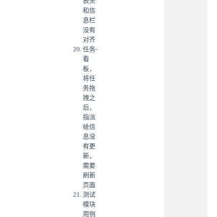
表头
和信
息栏
没有
对齐
任务-
看
板，
将任
务拖
拽之
后，
指派
给信
息没
有更
新，
需要
刷新
页面
测试
模块
用例