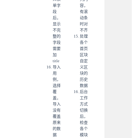
单字
容，
段
有滚
后，
动条
显示
时对
不完
不齐
整的
处理
字段
各个
需要
首页
加
区块
title
自定
导入
义区
用
块的
例，
历史
选择
数据
覆
后台
盖，
工作
导入
方式
没有
切换
覆盖
后，
原来
检查
的数
各个
据
模块