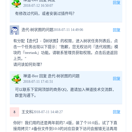
回复
2018-07-12 16:50:07
有修改过代码，或者安装过插件吗？
迭代-树状图的问题
2018-07-11 14:49:06
回复
有分配【迭代】-【树状图】的权限，进入树状任务列表后，点
击一个任务出现以下提示："抱歉，您无权访问『迭代视图』模
块的『treetask』功能。请联系管理员获取权限。点击后退返回
上页。"
请问该如何处理？
禅道-Bee 回复 迭代-树状图的问题
回复
2018-07-11 17:41:51
可以联系下官网顶部的商务QQ，邀请加入禅道技术交流群，
群里沟通下。
🌷
王文科
回复
2018-07-11 14:48:27
你好！我们用的还是两年前的7.4版，装了个10.0后，试了下直
接用拷贝7.4备份文件到10.0的对应目录下访问会报错无法再用