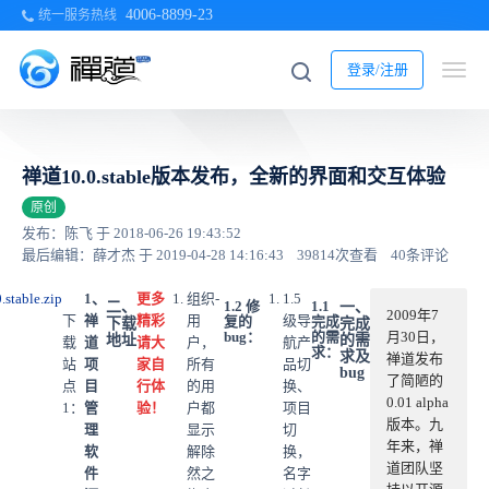
4006-8899-23
统一服务热线
登录/注册
禅道10.0.stable版本发布，全新的界面和交互体验
原创
发布：陈飞 于 2018-06-26 19:43:52
最后编辑：薛才杰 于 2019-04-28 14:16:43
39814次查看
40条评论
.stable.zip
1、
更多
组织-
1.5
1.2 修
1.1
二、
一、
2009年7
下
禅
精彩
用
级导
复的
完成
下载
完成
bug：
的需
月30日，
地址
的需
载
道
请大
户，
航产
求：
求及
禅道发布
站
项
家自
所有
品切
bug
了简陋的
点
目
行体
的用
换、
0.01 alpha
1：
管
验！
户都
项目
版本。九
理
显示
切
年来，禅
软
解除
换，
道团队坚
件
然之
名字