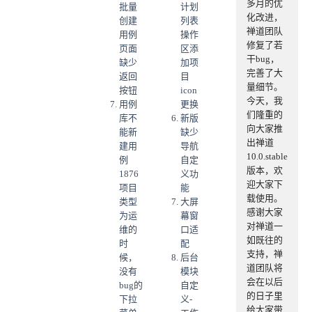
多月的优
批量
计划
化改进，
创建
列表
禅道团队
用例
操作
修复了若
页面
区添
干bug，
缺少
加项
完善了大
返回
目
量细节。
按钮
icon
今天，我
用例
更换
们隆重的
库不
新版
向大家推
能新
缺少
出禅道
建用
导航
10.0.stable
例
自定
版本，欢
1876
义功
迎大家下
项目
能
载使用。
类型
大屏
感谢大家
为运
幕窗
对禅道一
维的
口适
如既往的
时
配
支持，禅
候，
后台
道团队将
没有
模块
会在以后
bug的
自定
的日子里
下拉
义-
给大家带