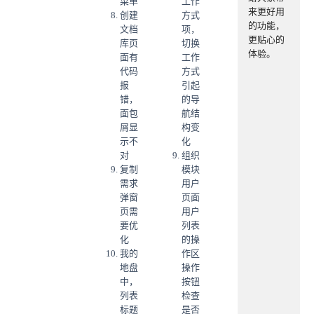
菜单
工作
来更好用
创建
方式
的功能，
文档
项，
更贴心的
库页
切换
体验。
面有
工作
代码
方式
报
引起
错，
的导
面包
航结
屑显
构变
示不
化
对
组织
复制
模块
需求
用户
弹窗
页面
页需
用户
要优
列表
化
的操
我的
作区
地盘
操作
中，
按钮
列表
检查
标题
是否