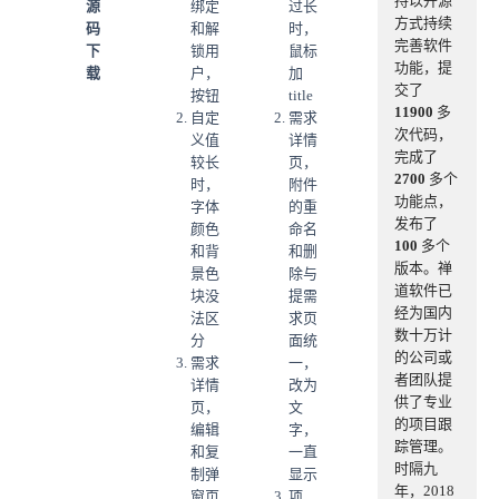
持以开源
源
绑定
过长
方式持续
码
和解
时，
完善软件
下
锁用
鼠标
功能，提
载
户，
加
交了
按钮
title
11900
多
自定
需求
次代码，
义值
详情
完成了
较长
页，
2700
多个
时，
附件
功能点，
字体
的重
发布了
颜色
命名
100
多个
和背
和删
版本。禅
景色
除与
道软件已
块没
提需
经为国内
法区
求页
数十万计
分
面统
的公司或
需求
一，
者团队提
详情
改为
供了专业
页，
文
的项目跟
编辑
字，
踪管理。
和复
一直
时隔九
制弹
显示
年，2018
窗页
项