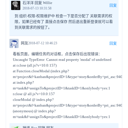
石洋洋 回复 Willie
回复
2018-07-13 10:31:58
到 组织-权限-权限维护中 检查一下是否分配了 关联需求的权
限，如果已经有了 直接点击保存 然后退出重新登录就可以看
到关联需求的按钮了。
网友
2018-07-12 10:46:23
回复
看板页面，编辑任务的对话框，点击保存后出现错误：
Uncaught TypeError: Cannot read property 'modal' of undefined
at r.close (all.js?v=10.0:157)
at Function.closeModal (index.php?
m=project&f=kanban&projectID=1&type=story&orderBy=pri_asc:940)
at index.php?
m=task&f=assignTo&projectID=1&taskID=1&onlybody=yes:1
r.close @ all.js?v=10.0:157
closeModal @ index.php?
m=project&f=kanban&projectID=1&type=story&orderBy=pri_asc:940
(anonymous) @ index.php?
m=task&f=assignTo&projectID=1&taskID=1&onlybody=yes:1
禅道-Bee 回复 网友