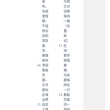
发
与其
布，
它对
勾选
话框
里程
保持
碑，
一致
不选
（位
择对
置、
应的
样
项目
式）
版
区
本，
块-
报错
更多
保存
按钮
项目-
替
看板
换，
页
与标
面，
题保
文字
持在
超出
一行
区域
看板
边界
页面
自定
同一
义表
列内