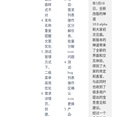
年5月18
面样
目-
日，全新
式不
需求
改版的禅
对
列表
道
发布
操作
10.0.alpha
名称
区分
和大家初
重复
解任
次见面。
提醒
务、
新版本的
文案
批量
禅道带来
优化
分解
了全新的
测试
icon
界面和交
管理
问题
互体验，
方式
测
得到了大
下，
试-
家的肯定
二级
bug
和喜爱，
菜单
列表
与此同时
高亮
操作
也收到了
优化
区确
很多用户
需求
认
提出的宝
详情
icon
贵意见和
页，
更换
建议。
创
产
经过一个
建、
品-