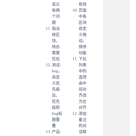
显示
有效
有两
页面
个问
中各
题
区块
指派
自定
给区
义拖
块，
动、
待办
排序
需要
功能
优化
下拉
测试-
列表
bug，
中的
自定
选项
义优
由中
先级
间对
后，
齐改
优先
为左
级和
对齐
bug标
添加
题重
备注
叠
的对
产品-
话框