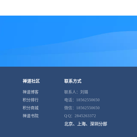
禅道社区
联系方式
禅道博客
联系人：刘璐
积分排行
电话：18562550650
积分商城
微信：18562550650
禅道书院
Q Q：2845263372
北京、上海、深圳分部