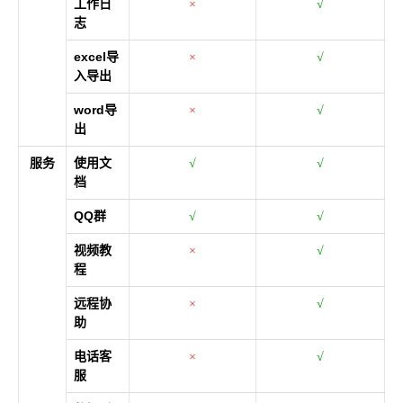
工作日
×
√
志
excel导
×
√
入导出
word导
×
√
出
服务
使用文
√
√
档
QQ群
√
√
视频教
×
√
程
远程协
×
√
助
电话客
×
√
服