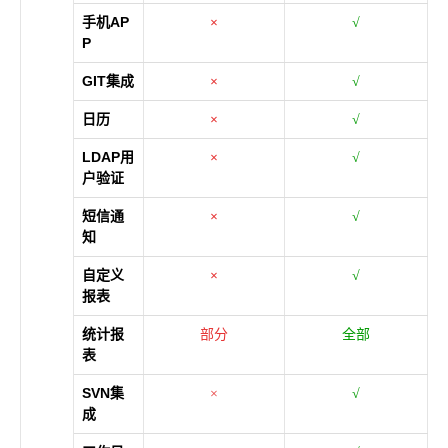
手机AP
×
√
P
GIT集成
×
√
日历
×
√
LDAP用
×
√
户验证
短信通
×
√
知
自定义
×
√
报表
统计报
部分
全部
表
SVN集
×
√
成