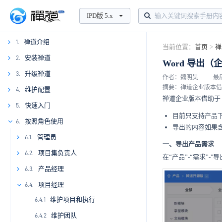
IPD版 5.x
禅道介绍
1.
当前位置：
首页
>
禅
1.1
安装禅道
2.
Word 导出（
1.2
升级禅道
3.
2.1.
作者：魏明昊
最后
摘要：禅道企业版本借助于
1.3
2.1.1
维护配置
4.
2.2.
3.1.
禅道企业版本借助于 p
1.4
2.3
3.2
2.1.2
2.2.1
3.1.1
快速入门
5.
4.1.
目前只支持产品下需
2.4
2.1.3
2.2.2
3.1.2
4.1.1
按照角色使用
6.
4.2.
5.1.
导出的内容如果
2.5
2.2.3
3.1.3
4.1.2
4.2.1
5.1.1
管理员
4.3.
6.1.
一、导出产品需求
2.6
2.2.4
3.1.4
4.1.3
4.2.2
4.3.1
5.1.2
6.1.1
项目集负责人
6.2.
在“产品”-“需求”-"
2.2.5
3.1.5
4.1.4
4.2.3
4.3.2
5.1.3
6.1.2
6.2.1
产品经理
2.7.
6.3.
2.2.6
2.7.1
3.1.6
4.1.5
4.2.4
4.3.3
6.1.3
6.2.2
6.3.1
项目经理
2.8.
6.4.
维护项目和执行
2.2.7
2.8.1
3.1.7
4.1.6
4.2.5
6.1.4
6.2.3
6.3.2
6.4.1
维护团队
2.2.8
2.8.2
3.1.8
4.1.7
4.2.6
6.2.4
6.3.3
6.4.2