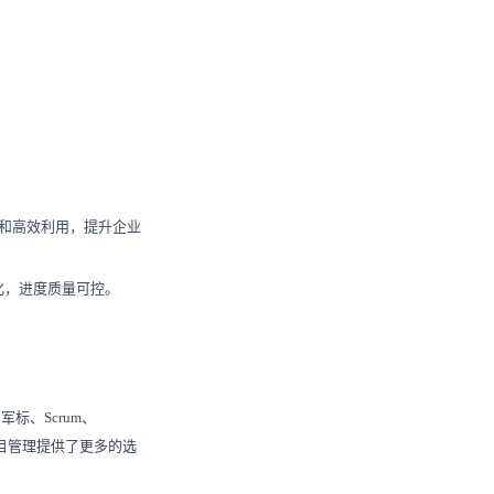
和高效利用，提升企业
化，进度质量可控。
标、Scrum、
项目管理提供了更多的选