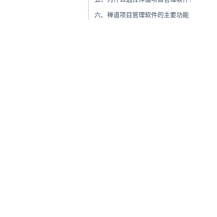
六、禅道项目管理软件的主要功能