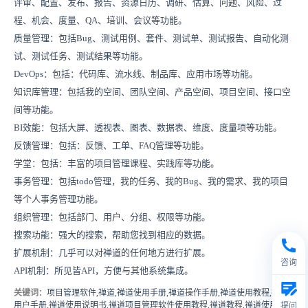
评审、配置、发布、报告、资源日历、调研、估算、问题、风险、过
程、机会、度量、QA、培训、会议等功能。
质量管理：包括Bug、测试用例、套件、测试单、测试报告、自动化测
试、测试任务、测试结果等功能。
DevOps：包括：代码库、流水线、制品库、应用市场等功能。
知识库管理：包括我的空间
、团队空间
、产品空间、项目空间、接口空
间等功能。
BI效能：
包括大屏、透视表、图表、数据表、维度、度量项等功能。
反馈管理：包括：反馈、工单、FAQ管理等功能。
学堂：包括：丰富的项目管理课程、实践库等功能。
事务管理：包括todo管理，我的任务、我的Bug、我的需求、我的项目
等个人事务管理功能。
组织管理：包括部门、用户、分组、权限等功能。
搜索功能：强大的搜索，帮助您找到相应的数据。
扩展机制：几乎可以对禅道的任何地方进行扩展。
咨询
API机制：所见皆API，方便与其他系统集成。
关键词
：项目管理软件,禅道,禅道使用手册,禅道操作手册,禅道使用教程,禅道
用户手册,禅道使用说明书,禅道项目管理软件使用教程,禅道教程,禅道使用文
提问