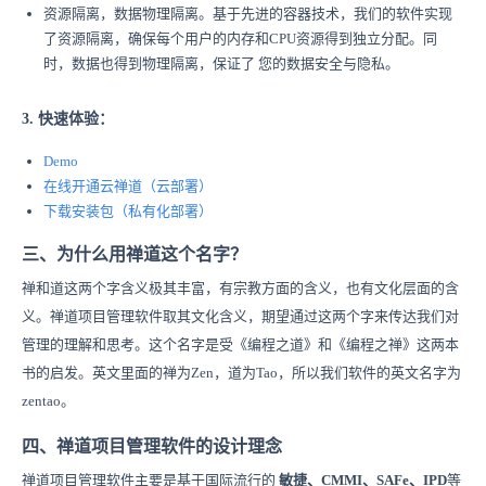
资源隔离，数据物理隔离。基于先进的容器技术，我们的软件实现
了资源隔离，确保每个用户的内存和CPU资源得到独立分配。同
时，数据也得到物理隔离，保证了 您的数据安全与隐私。
3. 快速体验：
Demo
在线开通
云禅
道
（云部署）
下载安装
包
（
私有化部署）
三、为什么用禅道这个名字？
禅和道这两个字含义极其丰富，有宗教方面的含义，也有文化层面的含
义。禅道项目管理软件取其文化含义，期望通过这两个字来传达我们对
管理的理解和思考。这个名字是受《编程之道》和《编程之禅》这两本
书的启发。英文里面的禅为Zen，道为Tao，所以我们软件的英文名字为
zentao。
四、禅道项目管理软件的设计理念
禅道项目管理软件主要是基于国际流行的
敏捷、CMMI、SAFe、IPD
等