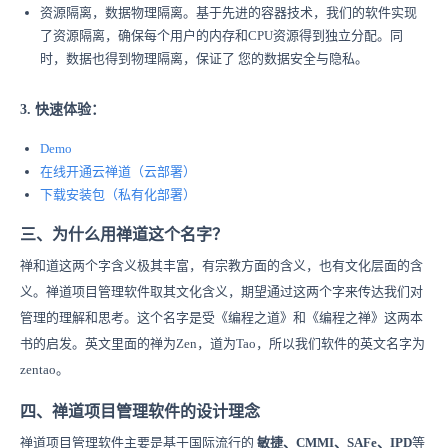
资源隔离，数据物理隔离。基于先进的容器技术，我们的软件实现
了资源隔离，确保每个用户的内存和CPU资源得到独立分配。同
时，数据也得到物理隔离，保证了 您的数据安全与隐私。
3. 快速体验：
Demo
在线开通
云禅
道
（云部署）
下载安装
包
（
私有化部署）
三、为什么用禅道这个名字？
禅和道这两个字含义极其丰富，有宗教方面的含义，也有文化层面的含
义。禅道项目管理软件取其文化含义，期望通过这两个字来传达我们对
管理的理解和思考。这个名字是受《编程之道》和《编程之禅》这两本
书的启发。英文里面的禅为Zen，道为Tao，所以我们软件的英文名字为
zentao。
四、禅道项目管理软件的设计理念
禅道项目管理软件主要是基于国际流行的
敏捷、CMMI、SAFe、IPD
等