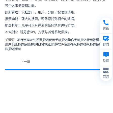
等个人事务管理功能。
组织管理：包括部门、用户、分组、权限等功能。
搜索功能：强大的搜索，帮助您找到相应的数据。
扩展机制：几乎可以对禅道的任何地方进行扩展。
咨询
API机制：所见皆API，方便与其他系统集成。
关键词
：项目管理软件,禅道,禅道使用手册,禅道操作手册,禅道使用教程,禅道
用户手册,禅道使用说明书,禅道项目管理软件使用教程,禅道教程,禅道使用文
提问
档,禅道手册
反馈
下一篇
交流
© 2009- 2026
禅道软件（杭州）有限公司
禅道介绍
1.
本站IP数据由IPIP.NET提供