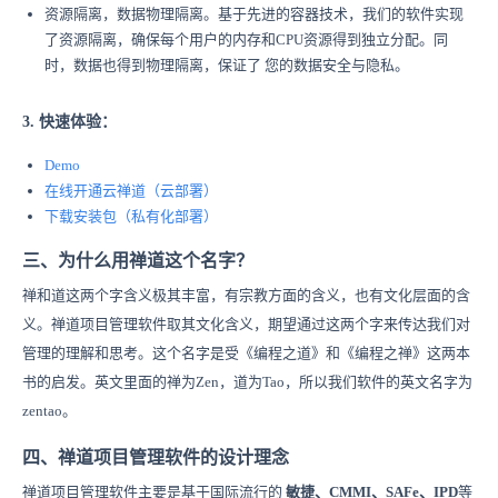
资源隔离，数据物理隔离。基于先进的容器技术，我们的软件实现
了资源隔离，确保每个用户的内存和CPU资源得到独立分配。同
时，数据也得到物理隔离，保证了 您的数据安全与隐私。
3. 快速体验：
Demo
在线开通
云禅
道
（云部署）
下载安装
包
（
私有化部署）
三、为什么用禅道这个名字？
禅和道这两个字含义极其丰富，有宗教方面的含义，也有文化层面的含
义。禅道项目管理软件取其文化含义，期望通过这两个字来传达我们对
管理的理解和思考。这个名字是受《编程之道》和《编程之禅》这两本
书的启发。英文里面的禅为Zen，道为Tao，所以我们软件的英文名字为
zentao。
四、禅道项目管理软件的设计理念
禅道项目管理软件主要是基于国际流行的
敏捷、CMMI、SAFe、IPD
等