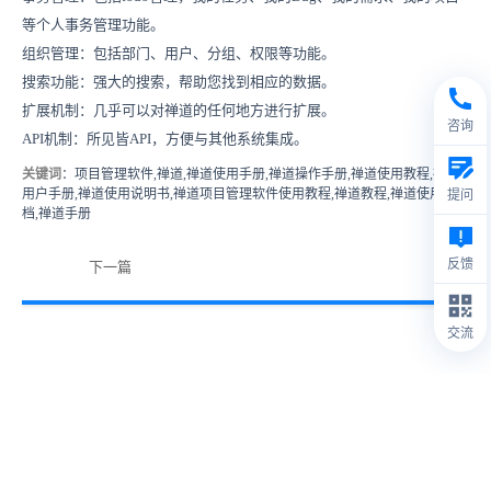
等个人事务管理功能。
组织管理：包括部门、用户、分组、权限等功能。
搜索功能：强大的搜索，帮助您找到相应的数据。
扩展机制：几乎可以对禅道的任何地方进行扩展。
咨询
API机制：所见皆API，方便与其他系统集成。
关键词
：项目管理软件,禅道,禅道使用手册,禅道操作手册,禅道使用教程,禅道
用户手册,禅道使用说明书,禅道项目管理软件使用教程,禅道教程,禅道使用文
提问
档,禅道手册
反馈
下一篇
交流
© 2009- 2026
禅道软件（杭州）有限公司
禅道介绍
1.
本站IP数据由IPIP.NET提供