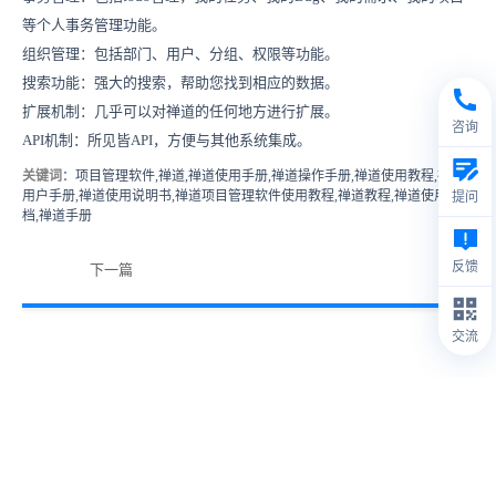
等个人事务管理功能。
组织管理：包括部门、用户、分组、权限等功能。
搜索功能：强大的搜索，帮助您找到相应的数据。
扩展机制：几乎可以对禅道的任何地方进行扩展。
咨询
API机制：所见皆API，方便与其他系统集成。
关键词
：项目管理软件,禅道,禅道使用手册,禅道操作手册,禅道使用教程,禅道
用户手册,禅道使用说明书,禅道项目管理软件使用教程,禅道教程,禅道使用文
提问
档,禅道手册
反馈
下一篇
交流
© 2009- 2026
禅道软件（杭州）有限公司
禅道介绍
1.
本站IP数据由IPIP.NET提供