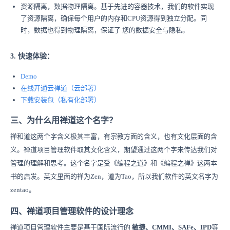
资源隔离，数据物理隔离。基于先进的容器技术，我们的软件实现
了资源隔离，确保每个用户的内存和CPU资源得到独立分配。同
时，数据也得到物理隔离，保证了 您的数据安全与隐私。
3. 快速体验：
Demo
在线开通
云禅
道
（云部署）
下载安装
包
（
私有化部署）
三、为什么用禅道这个名字？
禅和道这两个字含义极其丰富，有宗教方面的含义，也有文化层面的含
义。禅道项目管理软件取其文化含义，期望通过这两个字来传达我们对
管理的理解和思考。这个名字是受《编程之道》和《编程之禅》这两本
书的启发。英文里面的禅为Zen，道为Tao，所以我们软件的英文名字为
zentao。
四、禅道项目管理软件的设计理念
禅道项目管理软件主要是基于国际流行的
敏捷、CMMI、SAFe、IPD
等