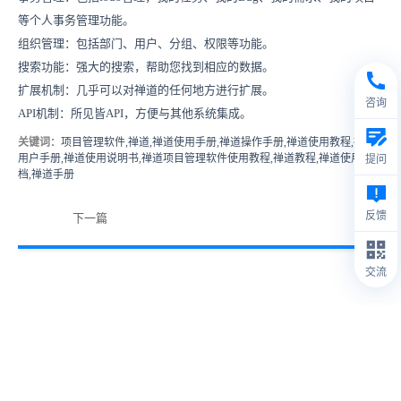
等个人事务管理功能。
组织管理：包括部门、用户、分组、权限等功能。
搜索功能：强大的搜索，帮助您找到相应的数据。
扩展机制：几乎可以对禅道的任何地方进行扩展。
咨询
API机制：所见皆API，方便与其他系统集成。
关键词
：项目管理软件,禅道,禅道使用手册,禅道操作手册,禅道使用教程,禅道
用户手册,禅道使用说明书,禅道项目管理软件使用教程,禅道教程,禅道使用文
提问
档,禅道手册
反馈
下一篇
交流
© 2009- 2026
禅道软件（杭州）有限公司
禅道介绍
1.
本站IP数据由IPIP.NET提供