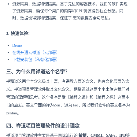
资源隔离，数据物理隔离。基于先进的容器技术，我们的软件实现
了资源隔离，确保每个用户的内存和CPU资源得到独立分配。同
时，数据也得到物理隔离，保证了 您的数据安全与隐私。
3. 快速体验：
Demo
在线开通
云禅
道
（云部署）
下载安装
包
（
私有化部署）
三、为什么用禅道这个名字？
禅和道这两个字含义极其丰富，有宗教方面的含义，也有文化层面的含
义。禅道项目管理软件取其文化含义，期望通过这两个字来传达我们对
管理的理解和思考。这个名字是受《编程之道》和《编程之禅》这两本
书的启发。英文里面的禅为Zen，道为Tao，所以我们软件的英文名字为
zentao。
四、禅道项目管理软件的设计理念
禅道项目管理软件主要是基于国际流行的
敏捷、CMMI、SAFe、IPD
等