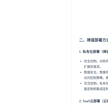
4.2.17
6.4.13
7.4.12
7.10.6
7.11.5
7.14.2
7.15.1
6.4.6.7
7.5.2.9
7.5.7.4
7.12.4.
7.16.
4.2.18
6.4.14
7.10.7
7.11.6
7.12.5
7.14.3
7.15.2
7.16.1
6.4.6.8
7.5.7.5
7.12.4.1
7.17.
4.2.19
6.4.15
7.10.8
7.11.7
7.14.4
6.4.6.9
7.5.7.6
7.12.4.2
7.12.6.
7.16.2.
7.17.1.
7.18.
4.2.20
6.4.16
7.10.9
7.11.8
7.12.7
7.16.3
6.4.6.10
7.5.7.7
7.12.4.3
7.12.6.1
7.16.2.1
7.17.1.1
7.17.2.
7.18.1.
7.19.
4.2.21
7.10.10
7.11.9
7.12.8
7.19.1
6.4.6.11
7.5.7.8
7.12.6.2
7.16.2.2
7.17.1.2
7.17.2.1
7.18.1.1
7.16.4.
7.17.3.
7.18.2.
7.20.
二、禅道部署方
4.2.22
7.10.11
7.11.10
7.12.9
7.19.2
7.20.1
6.4.6.12
7.5.7.9
7.12.6.3
7.16.2.3
7.16.4.1
7.17.1.3
7.17.2.2
7.17.3.1
7.18.1.2
7.18.2.1
7.16.5.
7.17.4.
7.21.
7.10.12
7.11.11
7.21.1
6.4.6.13
7.5.7.10
7.12.6.4
7.16.2.4
7.16.4.2
7.16.5.1
7.17.2.3
7.17.3.2
7.17.4.1
7.18.2.2
7.16.6.
7.17.5.
1. 私有化部署（禅
7.21.2
6.4.6.14
7.5.7.11
7.16.2.5
7.16.4.3
7.16.5.2
7.16.6.1
7.17.5.1
7.18.2.3
7.16.7.
完全控制。对软
7.16.8
7.21.3
6.4.6.15
7.5.7.12
7.16.2.6
7.16.5.3
7.16.6.2
7.16.7.1
7.18.2.4
扩展性需求。
数据安全。数据
7.16.9
7.21.4
6.4.6.16
7.5.7.13
7.16.2.7
7.16.5.4
7.16.6.3
7.18.2.5
7.16.7.2.
访问控制策略，
7.16.10
7.21.5
7.5.7.14
7.16.2.8
7.16.5.5
7.16.6.4
7.18.2.6
7.16.7.2.1
7.16.7.3.
灵活定制。私有
面定制和集成定
7.16.11
7.21.6
7.5.7.15
7.16.2.9
7.16.5.6
7.16.6.5
7.16.7.4
7.18.2.7
7.16.7.2.2
7.16.7.3.1
7.21.7
7.5.7.16
7.16.2.10
7.16.5.7
7.18.2.8
7.16.7.2.3
7.16.7.3.2
7.16.12.
2. SaaS云部署（
7.16.13
7.5.7.17
7.16.2.11
7.16.5.8
7.16.12.1
7.18.2.9
7.16.7.2.4
7.16.7.3.3