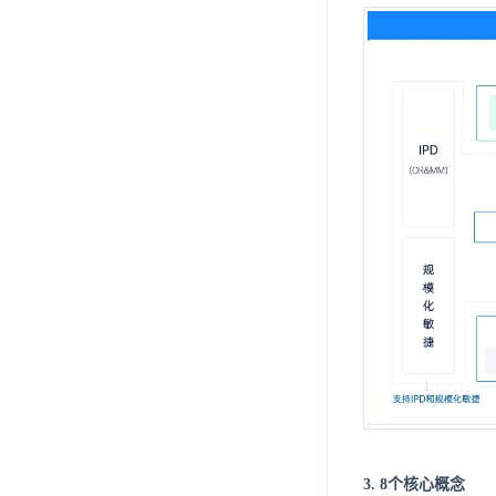
3. 8个核心概念