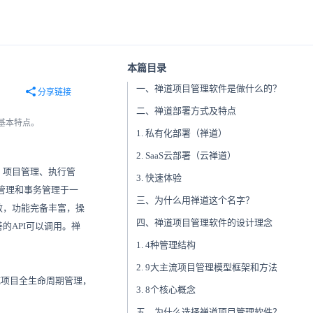
本篇目录
一、禅道项目管理软件是做什么的？
分享链接
二、禅道部署方式及特点
基本特点。
1. 私有化部署（禅道）
2. SaaS云部署（云禅道）
、项目管理、执行管
3. 快速体验
织管理和事务管理于一
三、为什么用禅道这个名字？
效，功能完备丰富，操
四、禅道项目管理软件的设计理念
的API可以调用。禅
1. 4种管理结构
2. 9大主流项目管理模型框架和方法
成项目全生命周期管理，
3. 8个核心概念
五、为什么选择禅道项目管理软件？