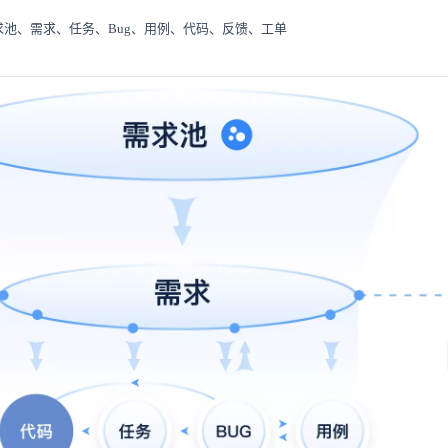
求池、需求、任务、Bug、用例、代码、反馈、工单