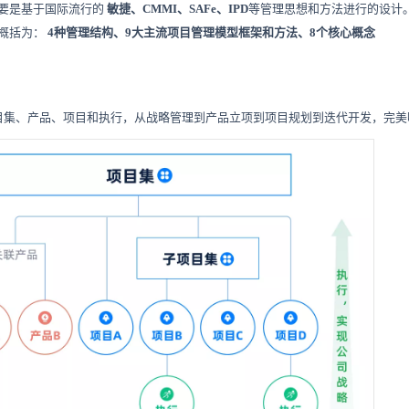
要是基于国际流行的
敏捷、CMMI、SAFe、IPD
等管理思想和方法进行的设计
概括为：
4种管理结构、9大主流项目管理模型框架和方法、8个核心概念
目集、产品、项目和执行，从战略管理到产品立项到项目规划到迭代开发，完美