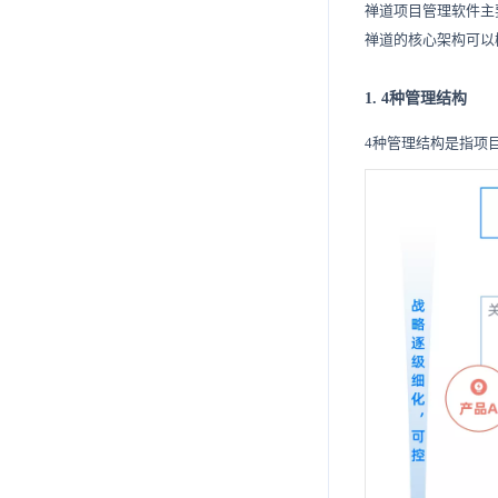
禅道项目管理软件主
禅道的核心架构可以
1. 4种管理结构
4种管理结构是指项