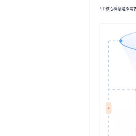
8个核心概念是指需