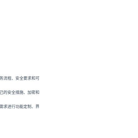
务流程、安全要求和可
己的安全措施、加密和
需求进行功能定制、界