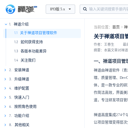
IPD版 5.x
禅道介绍
1.
当前位置：
首页
>
禅
关于禅道项目管理软件
1.1
关于禅道项目
如何获得支持
1.2
作者：王春生
最后
摘要：本篇文章对禅道
各版本功能差异
1.3
关注我们
1.4
一、禅道项目管
安装禅道
2.
禅道由禅道软件（青
理、质量管理、Dev
升级禅道
3.
2.1.
体，是一款专业的研
2.1.1
维护配置
4.
2.2.
3.1.
作简洁高效，界面美
2.3
3.2
2.1.2
2.2.1
3.1.1
快速入门
5.
4.1.
道，专注研发项目管
2.4
2.1.3
2.2.2
3.1.2
4.1.1
按照角色使用
6.
4.2.
5.1.
禅道高度集成274
2.5
2.2.3
3.1.3
4.1.2
4.2.1
5.1.1
功能介绍
7.
4.3.
6.1.
让项目管理变得层次
2.6
2.2.4
3.1.4
4.1.3
4.2.2
4.3.1
5.1.2
6.1.1
其他相关
8.
6.2.
7.1.