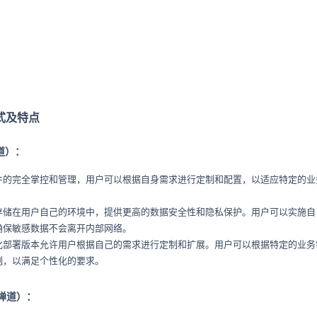
式及特点
道）：
件的完全掌控和管理，用户可以根据自身需求进行定制和配置，以适应特定的业
存储在用户自己的环境中，提供更高的数据安全性和隐私保护。用户可以实施自
确保敏感数据不会离开内部网络。
化部署版本允许用户根据自己的需求进行定制和扩展。用户可以根据特定的业务
制，以满足个性化的要求。
云禅道）：