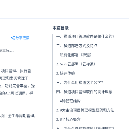
本篇目录
一、禅道项目管理软件是做什么的？
分享链接
二、禅道部署方式及特点
基本特点。
1. 私有化部署（禅道）
2. SaaS云部署（云禅道）
、项目管理、执行管
3. 快速体验
织管理和事务管理于一
三、为什么用禅道这个名字？
效，功能完备丰富，操
四、禅道项目管理软件的设计理念
的API可以调用。禅
1. 4种管理结构
2. 9大主流项目管理模型框架和方法
成项目全生命周期管理，
3. 8个核心概念
五、为什么选择禅道项目管理软件？