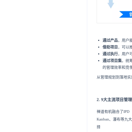
通过产品
，用户
借助项目
，可以
通过执行
，用户
通过项目集
，统
的管理效率和竞
从管理规划到落地实
2. 9大主流项目
禅道有机融合了IPD
Kanban、瀑布
择