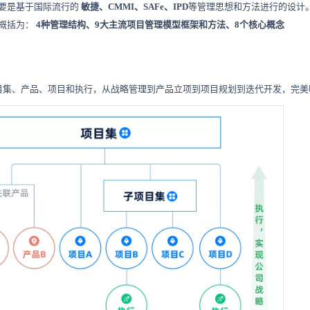
要是基于国际流行的
敏捷、CMMI、SAFe、IPD
等管理思想和方法进行的设计
概括为：
4种管理结构、9大主流项目管理模型框架和方法、8个核心概念
目集、产品、项目和执行，从战略管理到产品立项到项目规划到迭代开发，完美