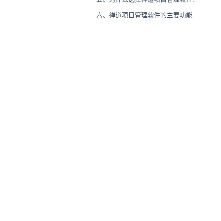
六、禅道项目管理软件的主要功能