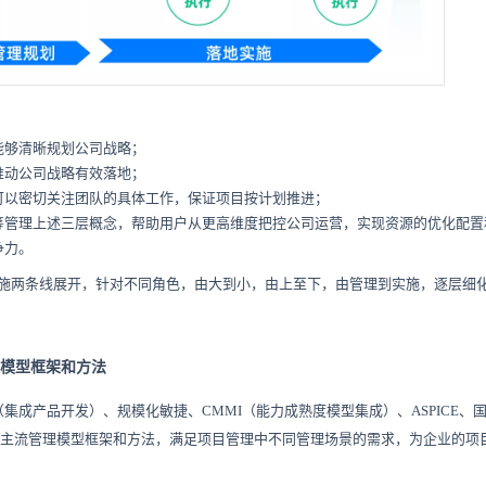
能够清晰规划公司战略；
推动公司战略有效落地；
可以密切关注团队的具体工作，保证项目按计划推进；
筹管理上述三层概念，帮助用户从更高维度把控公司运营，实现资源的优化配置
争力。
施两条线展开，针对不同角色，由大到小，由上至下，由管理到实施，逐层细
管理模型框架和方法
（集成产品开发）、规模化敏捷、CMMI（能力成熟度模型集成）、ASPICE、国军
等九大主流管理模型框架和方法，满足项目管理中不同管理场景的需求，为企业的