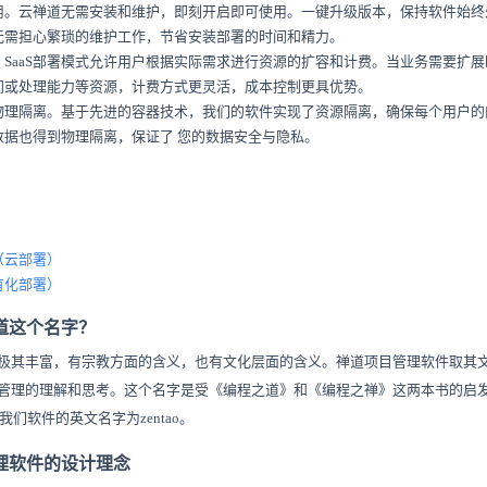
用。云禅道无需安装和维护，即刻开启即可使用。一键升级版本，保持软件始终
无需担心繁琐的维护工作，节省安装部署的时间和精力。
。SaaS部署模式允许用户根据实际需求进行资源的扩容和计费。当业务需要扩
间或处理能力等资源，计费方式更灵活，成本控制更具优势。
物理隔离。基于先进的容器技术，我们的软件实现了资源隔离，确保每个用户的内
数据也得到物理隔离，保证了 您的数据安全与隐私。
（云部署）
有化部署）
道这个名字？
极其丰富，有宗教方面的含义，也有文化层面的含义。禅道项目管理软件取其
管理的理解和思考。这个名字是受《编程之道》和《编程之禅》这两本书的启
以我们软件的英文名字为zentao。
理软件的设计理念