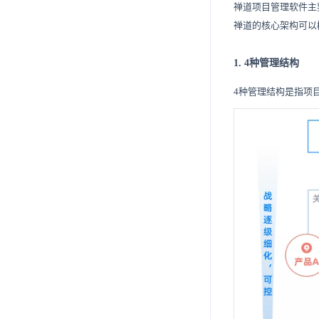
禅道项目管理软件主
禅道的核心架构可以
1. 4种管理结构
4种管理结构是指项