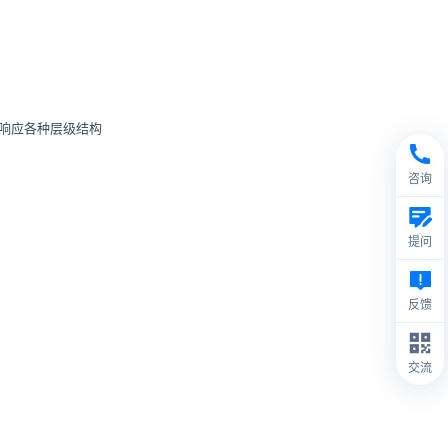
。
响应各种层级结构
咨询
提问
反馈
交流