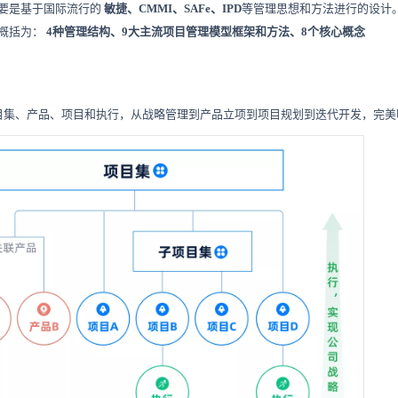
要是基于国际流行的
敏捷、CMMI、SAFe、IPD
等管理思想和方法进行的设计
概括为：
4种管理结构、9大主流项目管理模型框架和方法、8个核心概念
目集、产品、项目和执行，从战略管理到产品立项到项目规划到迭代开发，完美