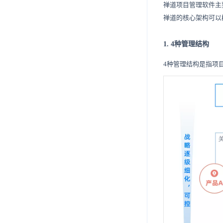
禅道项目管理软件主
禅道的核心架构可以
1. 4种管理结构
4种管理结构是指项