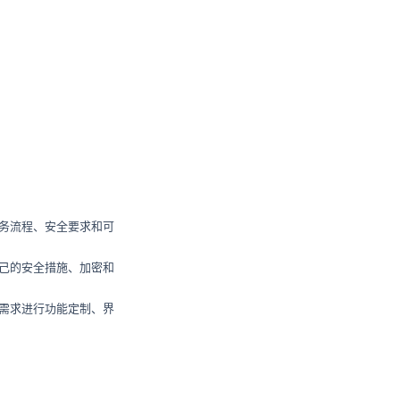
务流程、安全要求和可
己的安全措施、加密和
需求进行功能定制、界