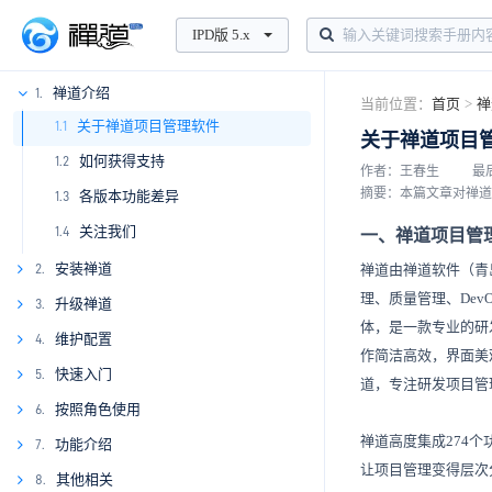
IPD版 5.x
禅道介绍
1.
当前位置：
首页
>
禅
关于禅道项目管理软件
1.1
关于禅道项目
如何获得支持
1.2
作者：王春生
最后
摘要：本篇文章对禅道
各版本功能差异
1.3
关注我们
1.4
一、禅道项目管
安装禅道
2.
禅道由禅道软件（青
理、质量管理、Dev
升级禅道
3.
2.1.
体，是一款专业的研
2.1.1
维护配置
4.
2.2.
3.1.
作简洁高效，界面美
2.3
3.2
2.1.2
2.2.1
3.1.1
快速入门
5.
4.1.
道，专注研发项目管
2.4
2.1.3
2.2.2
3.1.2
4.1.1
按照角色使用
6.
4.2.
5.1.
禅道高度集成274
2.5
2.2.3
3.1.3
4.1.2
4.2.1
5.1.1
功能介绍
7.
4.3.
6.1.
让项目管理变得层次
2.6
2.2.4
3.1.4
4.1.3
4.2.2
4.3.1
5.1.2
6.1.1
其他相关
8.
6.2.
7.1.