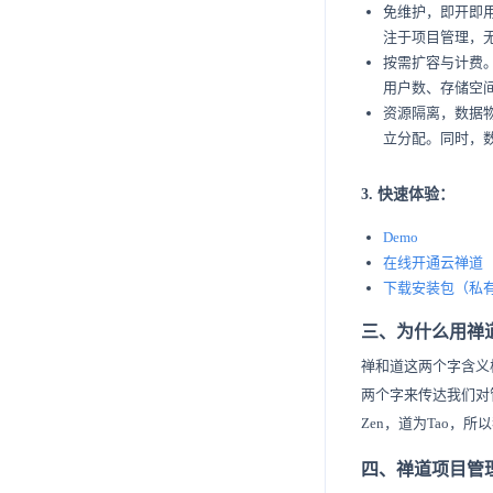
免维护，即开即
7.5.7.18
7.16.2.12
7.16.5.9
7.16.12.2
7.18.2.10
7.16.7.2.5
7.16.7.3.4
注于项目管理，
7.5.7.19
7.16.5.10
7.16.12.3
7.18.2.11
7.16.7.2.6
按需扩容与计费
用户数、存储空
7.5.7.20
7.16.5.11
7.16.12.4
7.16.7.2.7
资源隔离，数据
7.16.5.12
7.16.12.5
7.16.7.2.8
立分配。同时，
7.16.5.13
3. 快速体验：
Demo
在线开通
云禅
道
下载安装
包
（
私
三、为什么用禅
禅和道这两个字含义
两个字来传达我们对
Zen，道为Tao，所
四、禅道项目管