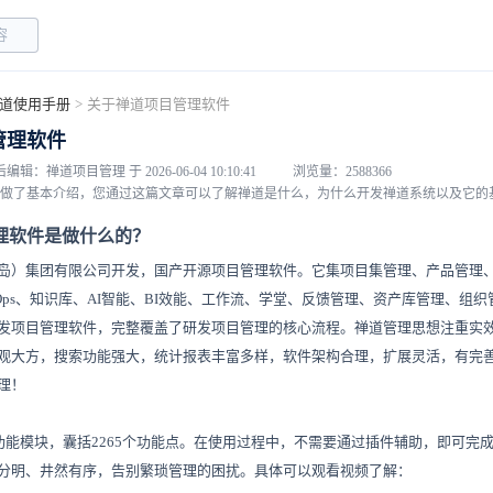
道使用手册
>
关于禅道项目管理软件
管理软件
编辑：禅道项目管理 于 2026-06-04 10:10:41
浏览量：2588366
做了基本介绍，您通过这篇文章可以了解禅道是什么，为什么开发禅道系统以及它的
理软件是做什么的？
岛）集团有限公司开发，国产开源项目管理软件。它集项目集管理、产品管理
Ops、知识库、AI智能、BI效能、工作流、学堂、反馈管理、资产库管理、组
发项目管理软件，完整覆盖了研发项目管理的核心流程。禅道管理思想注重实
观大方，搜索功能强大，统计报表丰富多样，软件架构合理，扩展灵活，有完善
理！
个功能模块，囊括2265个功能点。在使用过程中，不需要通过插件辅助，即可完
分明、井然有序，告别繁琐管理的困扰。具体可以观看视频了解：