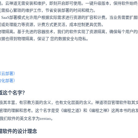
用。云禅道无需安装和维护，即刻开启即可使用。一键升级版本，保持软件始终
无需担心繁琐的维护工作，节省安装部署的时间和精力。
。SaaS部署模式允许用户根据实际需求进行资源的扩容和计费。当业务需要扩
间或处理能力等资源，计费方式更灵活，成本控制更具优势。
物理隔离。基于先进的容器技术，我们的软件实现了资源隔离，确保每个用户的内
数据也得到物理隔离，保证了 您的数据安全与隐私。
（云部署）
有化部署）
道这个名字？
极其丰富，有宗教方面的含义，也有文化层面的含义。禅道项目管理软件取其
管理的理解和思考。这个名字是受《编程之道》和《编程之禅》这两本书的启
以我们软件的英文名字为zentao。
理软件的设计理念