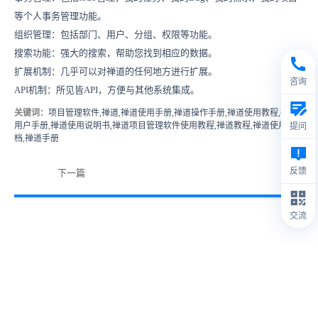
等个人事务管理功能。
组织管理：包括部门、用户、分组、权限等功能。
搜索功能：强大的搜索，帮助您找到相应的数据。
扩展机制：几乎可以对禅道的任何地方进行扩展。
咨询
API机制：所见皆API，方便与其他系统集成。
关键词
：项目管理软件,禅道,禅道使用手册,禅道操作手册,禅道使用教程,禅道
用户手册,禅道使用说明书,禅道项目管理软件使用教程,禅道教程,禅道使用文
提问
档,禅道手册
反馈
下一篇
交流
© 2009- 2026
禅道软件（杭州）有限公司
禅道介绍
1.
本站IP数据由IPIP.NET提供