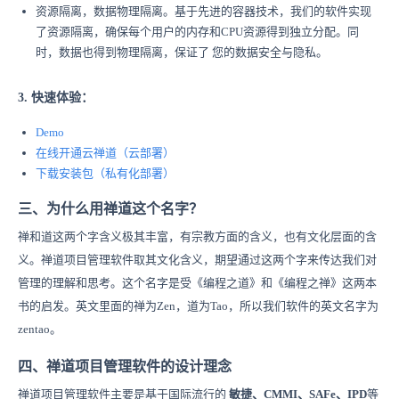
资源隔离，数据物理隔离。基于先进的容器技术，我们的软件实现
了资源隔离，确保每个用户的内存和CPU资源得到独立分配。同
时，数据也得到物理隔离，保证了 您的数据安全与隐私。
3. 快速体验：
Demo
在线开通
云禅
道
（云部署）
下载安装
包
（
私有化部署）
三、为什么用禅道这个名字？
禅和道这两个字含义极其丰富，有宗教方面的含义，也有文化层面的含
义。禅道项目管理软件取其文化含义，期望通过这两个字来传达我们对
管理的理解和思考。这个名字是受《编程之道》和《编程之禅》这两本
书的启发。英文里面的禅为Zen，道为Tao，所以我们软件的英文名字为
zentao。
四、禅道项目管理软件的设计理念
禅道项目管理软件主要是基于国际流行的
敏捷、CMMI、SAFe、IPD
等