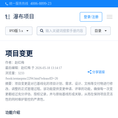
4006-8899-23
统一服务热线
瀑布项目
登录/注册
IPD版 5.x
目录
项目变更
作者：赵红梅
最后编辑：赵红梅 于 2026-05-18 13:14:17
分享链接
浏览量：3233
/book/zentaopms/2294.html?releaseID=26
摘要：项目变更是对已基线化的项目计划、需求、设计、文档等交付物进行修
改、调整的正式管理过程。该功能提供变更申请、评审的功能，确保每一次变
更都经过充分评估、授权记录，并与原始基线形成关联，从而在保持项目灵活
性的同时维护管控的严肃性。
功能介绍