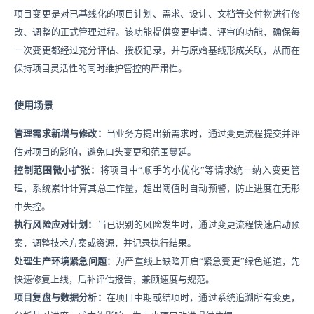
项目变更是对已基线化的项目计划、需求、设计、文档等交付物进行修
改、调整的正式管理过程。该功能提供变更申请、评审的功能，确保每
一次变更都经过充分评估、授权记录，并与原始基线形成关联，从而在
保持项目灵活性的同时维护管控的严肃性。
使用场景
管理需求新增与修改
：
当业务方提出新需求时，通过变更流程提交并评
估对项目的影响，避免口头变更和范围蔓延。
控制范围微小扩张：
将项目中
“顺手的小优化”等请求统一纳入变更管
理，系统累计计算其总工作量，超出阈值时自动预警，防止进度在无形
中失控。
执行风险应对计划：
当已识别的风险发生时，通过变更流程快速启动预
案，调整技术方案或资源，并记录执行结果。
处理生产环境紧急问题：
为严重线上缺陷开启
“紧急变更”绿色通道，先
快速修复上线，后补评估报告，兼顾速度与规范。
项目复盘与数据分析：
在项目中期或结项时，通过系统追溯所有变更，