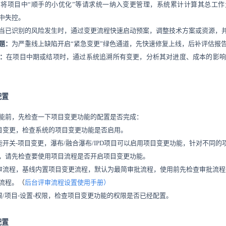
：
将项目中
“顺手的小优化”等请求统一纳入变更管理，系统累计计算其总工
中失控。
当已识别的风险发生时，通过变更流程快速启动预案，调整技术方案或资源，
题：
为严重线上缺陷开启
“紧急变更”绿色通道，先快速修复上线，后补评估报
：
在项目中期或结项时，通过系统追溯所有变更，分析其对进度、成本的影响
配置
能前，先检查一下项目变更功能的配置是否完成：
项目变更，检查系统的项目变更功能是否启用。
功能开关-项目变更，瀑布/融合瀑布/IPD项目可以启用项目变更功能，针对不同
，请先检查要使用项目流程是否开启项目变更功能。
评审流程，基线内置项目变更流程，默认为最简审批流程，使用前先检查审批流
流程。
（
后台评审流程设置使用手册
）
权限/项目-设置-权限，检查项目变更功能的权限是否已经配置。
配置