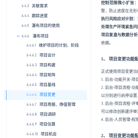
控制范围微小扩张
关联需求
2.2.9
4.1.8
4.2.7
6.2.5
6.3.4
6.4.3
警，防止进度在无形
跟踪进度
2.2.10
4.9
4.2.8
7.4.5
6.4.4
执行风险应对计划：
瀑布项目的使用
2.2.11
4.2.9
6.3.6
6.4.5
处理生产环境紧急问
项目复盘与数据分析
4.2.10
6.3.7
瀑布项目
6.4.6.
依据。
维护项目的计划、阶段
4.2.11
6.3.8
6.4.6.1
项目设计
4.2.12
6.4.6.2
1、
项目变更功能
项目构建
4.2.13
6.4.6.3
正式使用项目变更功
项目矩阵
4.2.14
6.4.6.4
1.
后台
-功能开关-
项目基线
4.2.15
6.4.6.5
2.
后台
-项目流程-
项目变更
4.2.16
6.4.6.6
以分别进行启停设置
3.
后台
-项目流程-
项目周报、挣值管理
4.2.17
6.4.6.7
可以修改创新建评审
项目调研
4.2.18
6.4.6.8
4.
后台
-人员管理-
项目估算
4.2.19
6.4.6.9
项目机会
4.2.20
6.4.6.10
2、
项目变更功能