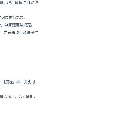
作量，超出阈值时自动预
并记录执行结果。
告，兼顾速度与规范。
，为未来项目改进提供
的项目流程，项目变更可
程是否适用，若不适用，