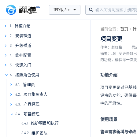
IPD版 5.x
禅道介绍
1.
当前位置：
首页
>
禅
1.1
安装禅道
2.
项目变更
1.2
升级禅道
3.
2.1.
作者：赵红梅
最后
摘要：项目变更是对已
1.3
2.1.1
维护配置
4.
2.2.
3.1.
的功能，确保每一次变
1.4
2.3
3.2
2.1.2
2.2.1
3.1.1
快速入门
5.
4.1.
2.4
2.1.3
2.2.2
3.1.2
4.1.1
按照角色使用
6.
4.2.
5.1.
功能介绍
2.5
2.2.3
3.1.3
4.1.2
4.2.1
5.1.1
管理员
4.3.
6.1.
项目变更是对已基线
2.6
2.2.4
3.1.4
4.1.3
4.2.2
4.3.1
5.1.2
6.1.1
项目集负责人
6.2.
评审的功能，确保每
控的严肃性。
2.2.5
3.1.5
4.1.4
4.2.3
4.3.2
5.1.3
6.1.2
6.2.1
产品经理
2.7.
6.3.
2.2.6
2.7.1
3.1.6
4.1.5
4.2.4
4.3.3
6.1.3
6.2.2
6.3.1
项目经理
2.8.
6.4.
使用场景
维护项目和执行
2.2.7
2.8.1
3.1.7
4.1.6
4.2.5
6.1.4
6.2.3
6.3.2
6.4.1
管理需求新增与修改
维护团队
2.2.8
2.8.2
3.1.8
4.1.7
4.2.6
6.2.4
6.3.3
6.4.2