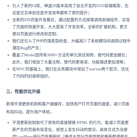
引入了新的UI库，禅道20版本采用了自主开发的ZUI3前端框架，无
论是交互体验还是开发效率都有了质的提升；
全新的ZIN页面开发模式，通过配置的方式按需调用前端组件，实现
了页面的快速开发，大大提高了开发效率，全新的扩展机制，更方
便对页面进行修改和定制；
我们还引入了PHP的强类型检查，大幅减少了系统模块间调用过程中
潜在Bug的产生；
覆盖了Model层所有3000+方法的单元测试用例，使代码更加健壮；
此外，我们增加了大量注释，使代码更易读，功能描述更加清晰；
在MVC的基础上，我们在业务模块中增加了zen/tao两个层次，优化
了代码的封装和组织。
三、性能优化升级
新增平滑更新机制和客户端缓存，加快用户打开页面的速度，减少页面
布局抖动，提升用户体验。
平滑更新机制取代了原有的直接替换 HTML 的行为，能减少页面更
新产生的页面布局变化、视觉上发生抖动的情况，具体方式为当使
用LoadPage进行页面更新时（禅道大部分页面跳转和更新都遵循此