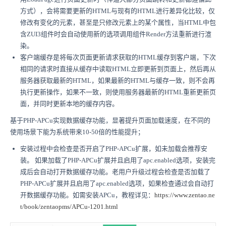
方式），会将需要更新的HTML与现有的HTML进行差异化比较，仅
修改有变化的元素，甚至是只修改元素上的某个属性，当HTML中包
含ZUI3组件时会自动使用新的选项调用组件Render方法重新进行渲
染。
客户端缓存是将每次页面更新请求获取的HTML缓存到客户端，下次
相同的请求时直接从缓存中读取HTML立即更新到页面上，然后再从
服务器获取最新的HTML，如果最新的HTML与缓存一致，则不会再
执行更新操作，如果不一致，则使用服务器最新的HTML重新更新页
面，并同时更新本地的缓存内容。
基于PHP-APCu实现数据缓存功能，显著提升页面加载速度，在不同的
使用场景下能为系统带来10-50倍的性能提升；
安装过程中会检查是否开启了PHP-APCu扩展，如未加载会推荐安
装。 如果加载了PHP-APCu扩展并且启用了apc.enabled选项，安装完
成后会自动打开数据缓存功能。老用户升级过程会检查是否加载了
PHP-APCu扩展并且启用了apc.enabled选项，如果检查通过会自动打
开数据缓存功能。如需安装APCu，教程详见：
https://www.zentao.ne
t/book/zentaopms/APCu-1201.html