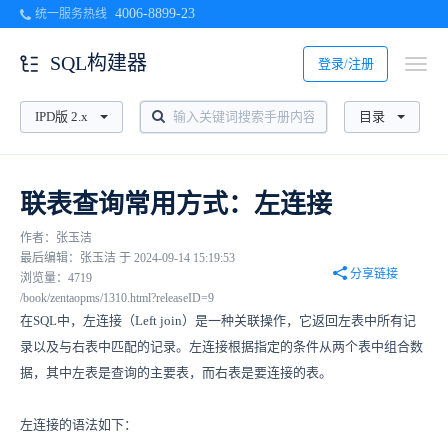
4006-8899-23
统一服务热线
SQL构建器
登录/注册
IPD版 2.x
目录
联表查询常用方式：左连接
作者：张玉洁
最后编辑：张玉洁 于 2024-09-14 15:19:53
分享链接
浏览量：4719
/book/zentaopms/1310.html?releaseID=9
在SQL中，左连接（Left join）是一种关联操作，它返回左表中所有记
录以及与右表中匹配的记录。左连接根据指定的条件从两个表中组合数
据，其中左表是查询的主要表，而右表是要连接的表。
左连接的语法如下：