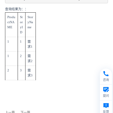
查询结果为：：
Produ
St
Stor
ctNA
or
yNa
ME
yI
me
D
1
1
需
求1
1
2
需
求2
2
3
需
求3
咨询
提问
反馈
上一篇
下一篇