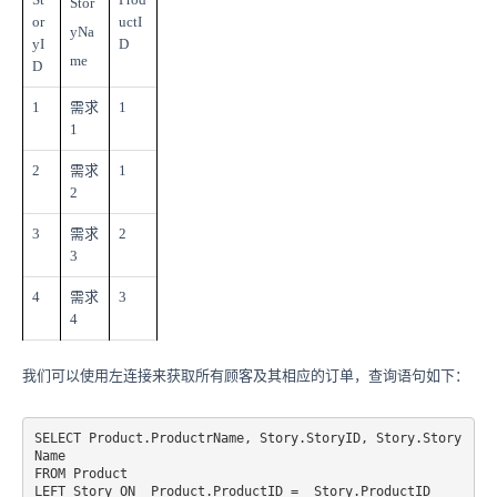
Stor
or
uctI
yNa
yI
D
me
D
1
需求
1
1
2
需求
1
2
3
需求
2
3
4
需求
3
4
我们可以使用左连接来获取所有顾客及其相应的订单，查询语句如下：
SELECT Product.ProductrName, Story.StoryID, Story.Story
Name

FROM Product

LEFT Story ON  Product.ProductID =  Story.ProductID