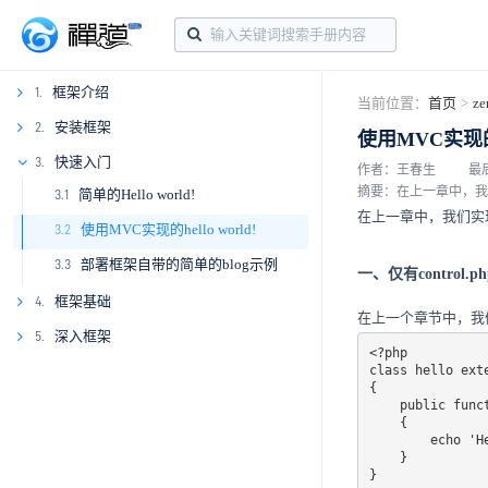
框架介绍
1.
当前位置：
首页
>
z
1.1
安装框架
2.
使用MVC实现的he
1.2
2.1
快速入门
3.
作者：王春生
最后
摘要：在上一章中，我们
简单的Hello world!
1.3
2.2
3.1
在上一章中，我们实现了
使用MVC实现的hello world!
3.2
部署框架自带的简单的blog示例
3.3
一、仅有control.php
框架基础
4.
在上一个章节中，我们所
4.1
深入框架
5.
<?php

4.2
5.1
class hello exte
{

4.3
5.2
    public function world()

    {

4.4
5.3
        echo 'Hello world';

    }

5.4
}