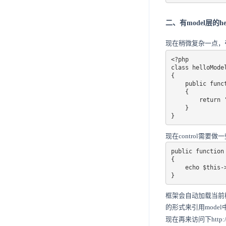
二、有model层的hell
现在稍微复杂一点，引入
<?php

class helloModel
{

    public funct
    {

        return '
    }

}
现在control需要
public function 
{

    echo $this->hello->world();

}
框架会自动加载当前模块
的形式来引用mode
现在再来访问下http://l