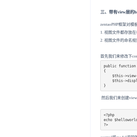
三、带有view层的hell
zentaoPHP框架
1. 视图文件都存放
2. 视图文件的命名
首先我们来修改下con
public function 
{

    $this->view->helloworld = $this->hello->world();

    $this->display();

}
然后我们来创建view/w
<?php

echo $helloworld
?>