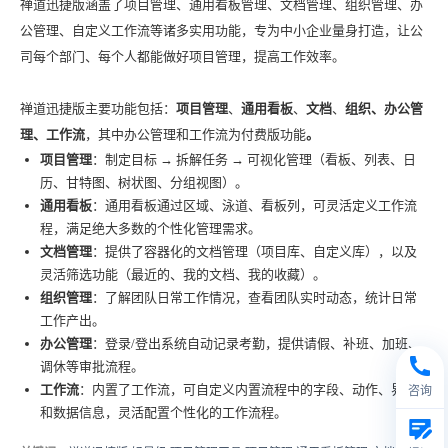
禅道迅捷版涵盖了项目管理、通用看板管理、文档管理、组织管理、办
公
管理、
自定义工作流等诸多实用功能，专为中小企业量身打造，让公
司每个部门、每个人都能做好项目管理，提高工作效率。
禅道迅捷版主要功能包括：
项目管理
、
通用看板
、
文档
、
组织、
办公管
理
、
工作流
，其中办公管理和工作流为付费版功能
。
项目管理
：制定目标 → 拆解任务 → 可视化管理（看板、列表、日
历、甘特图、树状图、分组视图）。
通用看板
：通用看板通过区域、泳道、看板列，可灵活定义工作流
程，满足绝大多数的个性化管理需求。
文档管理
：提供了容器化的文档管理（项目库、自定义库），以及
灵活筛选功能（最近的、我的文档、我的收藏）。
组织管理
：了解团队日常工作情况，查看团队实时动态，统计日常
工作产出。
办公管理
：登录/登出系统自动记录考勤，提供请假、补班、加班、
调休等审批流程。
工作流
：内置了工作流，可自定义内置流程中的字段、动作、界面
咨询
和数据信息，灵活配置个性化的工作流程。