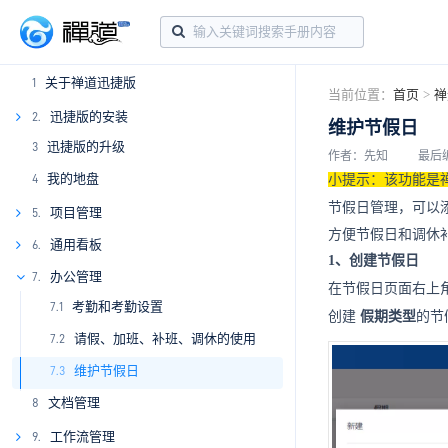
关于禅道迅捷版
1
当前位置：
首页
>
禅
迅捷版的安装
2.
维护节假日
迅捷版的升级
3
2.1
作者：先知
最后编辑
我的地盘
4
2.2
小提示：该功能是禅
节假日管理，可以
2.3
项目管理
5.
方便节假日和调休
5.1
通用看板
6.
1、创
建节假日
5.2
6.1
办公管理
7.
在节假日页面右上
考勤和考勤设置
5.3
6.2
7.1
创建
假期类型
的节
请假、加班、补班、调休的使用
5.4
6.3
7.2
维护节假日
5.5
7.3
文档管理
8
工作流管理
9.