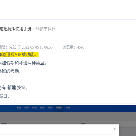
道迅捷版使用手册
>
维护节假日
：先知 于 2022-05-05 16:06:55
浏览量：4598
道迅捷VIP版功能。
添加假期和补班两种类型。
补班的考勤。
角有
新建
按钮。
假日：